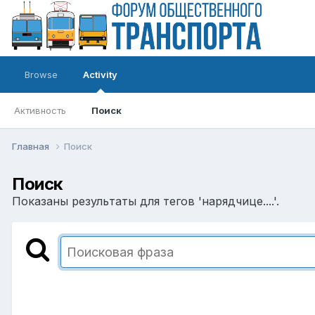
Browse
Activity
Активность
Поиск
Главная
Поиск
Поиск
Показаны результаты для тегов 'нарядчице....'.