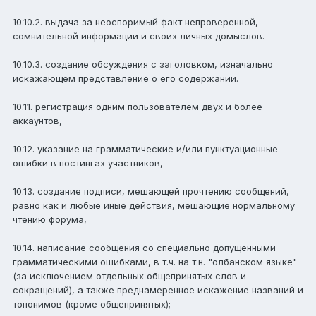
10.10.2. выдача за неоспоримый факт непроверенной,
сомнительной информации и своих личных домыслов.
10.10.3. создание обсуждения с заголовком, изначально
искажающем представление о его содержании.
10.11. регистрация одним пользователем двух и более
аккаунтов,
10.12. указание на грамматические и/или пунктуационные
ошибки в постингах участников,
10.13. создание подписи, мешающей прочтению сообщений,
равно как и любые иные действия, мешающие нормальному
чтению форума,
10.14. написание сообщения со специально допущенными
грамматическими ошибками, в т.ч. на т.н. "олбанском языке"
(за исключением отдельных общепринятых слов и
сокращений), а также преднамеренное искажение названий и
топонимов (кроме общепринятых);