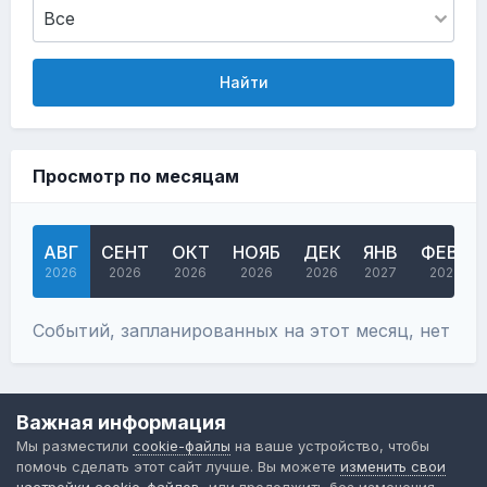
Найти
Просмотр по месяцам
АВГ
СЕНТ
ОКТ
НОЯБ
ДЕК
ЯНВ
ФЕВР
2026
2026
2026
2026
2026
2027
2027
Событий, запланированных на этот месяц, нет
Язык
Обратная связь
Cookie-файлы
Важная информация
Форум общественного транспорта
Мы разместили
cookie-файлы
на ваше устройство, чтобы
Powered by Invision Community
помочь сделать этот сайт лучше. Вы можете
изменить свои
настройки cookie-файлов
, или продолжить без изменения