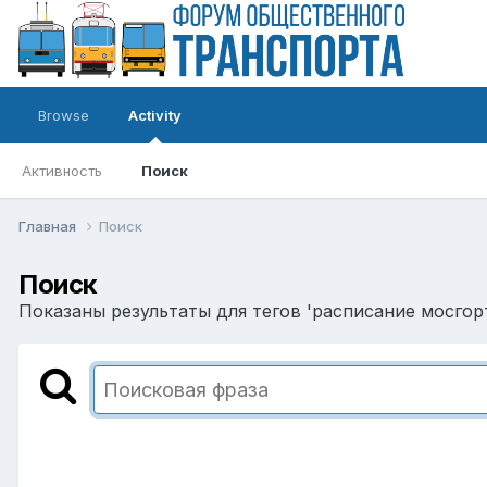
Browse
Activity
Активность
Поиск
Главная
Поиск
Поиск
Показаны результаты для тегов 'расписание мосгорт