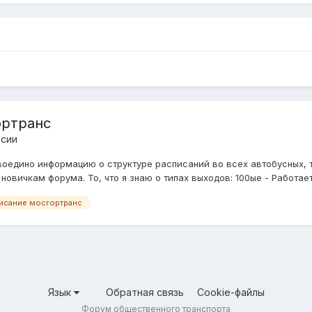
ортранс
ссии
воедино информацию о структуре расписаний во всех автобусных, 
новичкам форума. То, что я знаю о типах выходов: 100ые - Работает
исание мосгортранс
Язык
Обратная связь
Cookie-файлы
Форум общественного транспорта