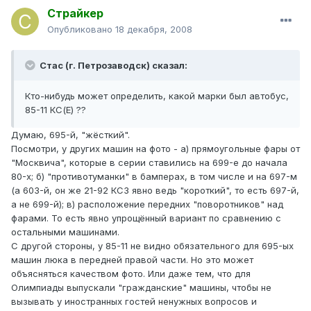
Страйкер
Опубликовано
18 декабря, 2008
Стас (г. Петрозаводск) сказал:
Кто-нибудь может определить, какой марки был автобус,
85-11 КС(Е) ??
Думаю, 695-й, "жёсткий".
Посмотри, у других машин на фото - а) прямоугольные фары от
"Москвича", которые в серии ставились на 699-е до начала
80-х; б) "противотуманки" в бамперах, в том числе и на 697-м
(а 603-й, он же 21-92 КСЗ явно ведь "короткий", то есть 697-й,
а не 699-й); в) расположение передних "поворотников" над
фарами. То есть явно упрощённый вариант по сравнению с
остальными машинами.
С другой стороны, у 85-11 не видно обязательного для 695-ых
машин люка в передней правой части. Но это может
объясняться качеством фото. Или даже тем, что для
Олимпиады выпускали "гражданские" машины, чтобы не
вызывать у иностранных гостей ненужных вопросов и