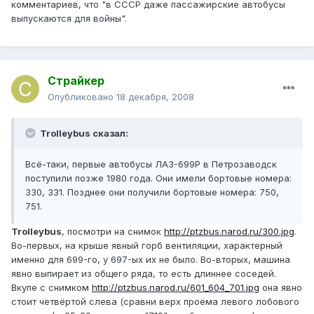
комментариев, что "в СССР даже пассажирские автобусы
выпускаются для войны".
Страйкер
Опубликовано
18 декабря, 2008
Trolleybus сказал:
Всё-таки, первые автобусы ЛАЗ-699Р в Петрозаводск
поступили позже 1980 года. Они имели бортовые номера:
330, 331. Позднее они получили бортовые номера: 750,
751.
Trolleybus
, посмотри на снимок
http://ptzbus.narod.ru/300.jpg
.
Во-первых, на крыше явный горб вентиляции, характерный
именно для 699-го, у 697-ых их не было. Во-вторых, машина
явно выпирает из общего ряда, то есть длиннее соседей.
Вкупе с снимком
http://ptzbus.narod.ru/601_604_701.jpg
она явно
стоит четвёртой слева (сравни верх проёма левого лобового