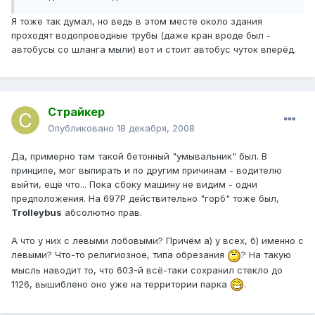
Я тоже так думал, но ведь в этом месте около здания
проходят водопроводные трубы (даже кран вроде был -
автобусы со шланга мыли) вот и стоит автобус чуток вперёд.
Страйкер
Опубликовано
18 декабря, 2008
Да, примерно там такой бетонный "умывальник" был. В
принципе, мог выпирать и по другим причинам - водителю
выйти, ещё что... Пока сбоку машину не видим - одни
предположения. На 697Р действительно "горб" тоже был,
Trolleybus
абсолютно прав.
А что у них с левыми лобовыми? Причём а) у всех, б) именно с
левыми? Что-то религиозное, типа обрезания
? На такую
мысль наводит то, что 603-й всё-таки сохранил стекло до
1126, вышиблено оно уже на территории парка
.