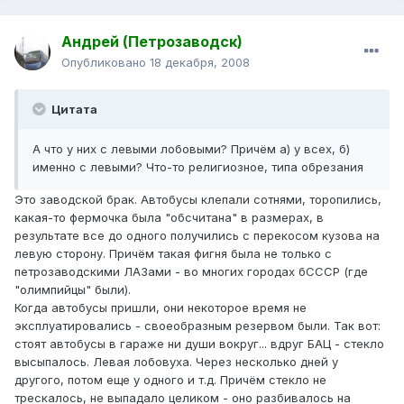
Андрей (Петрозаводск)
Опубликовано
18 декабря, 2008
Цитата
А что у них с левыми лобовыми? Причём а) у всех, б)
именно с левыми? Что-то религиозное, типа обрезания
Это заводской брак. Автобусы клепали сотнями, торопились,
какая-то фермочка была "обсчитана" в размерах, в
результате все до одного получились с перекосом кузова на
левую сторону. Причём такая фигня была не только с
петрозаводскими ЛАЗами - во многих городах бСССР (где
"олимпийцы" были).
Когда автобусы пришли, они некоторое время не
эксплуатировались - своеобразным резервом были. Так вот:
стоят автобусы в гараже ни души вокруг... вдруг БАЦ - стекло
высыпалось. Левая лобовуха. Через несколько дней у
другого, потом еще у одного и т.д. Причём стекло не
трескалось, не выпадало целиком - оно разбивалось на