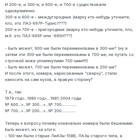
И 200-е, и 300-е, и 600-е, и 700-е существовали
одновременно.
300-е и 600-е - междугородные (марку кто-нибудь уточните,
плз, это ЛАЗ-697Р-Турист???)
200-е и 700-е - пригородные (марку кто-нибудь уточните, плз,
м.б. это ЛАЗ-695Р или -695Н???)
- Быть может, 600-ые были переименованы в 300-ые? (ну а
затем эти 300-ые были переименованы в 700-ые, не путать со
строчкой ниже упомянутыми 700-ыми!!!!)
- Быть может, 700-ые были переименованы в 200-ые?
И после этого, номера, нарисованные "сверху", стали
наносить на сам кузов, в правую сторону?
Т.е., так:
1979 год>...1980 год>....1981-2004 годы
№ 600...>...№ 300....>...№ 700................
№ 700...>...№ 200....>...№ 200...............
Теперь к вопросу почему изначально номера были бешеными.
Быть может, из-за этого:
- 100-ми были старые ЛиАЗы-158В, ЛАЗы старого типа, а