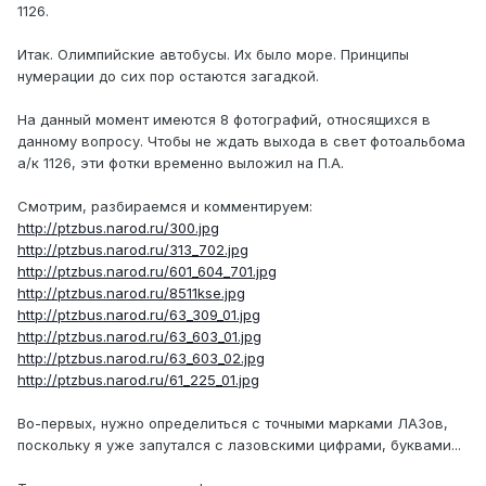
1126.
Итак. Олимпийские автобусы. Их было море. Принципы
нумерации до сих пор остаются загадкой.
На данный момент имеются 8 фотографий, относящихся в
данному вопросу. Чтобы не ждать выхода в свет фотоальбома
а/к 1126, эти фотки временно выложил на П.А.
Смотрим, разбираемся и комментируем:
http://ptzbus.narod.ru/300.jpg
http://ptzbus.narod.ru/313_702.jpg
http://ptzbus.narod.ru/601_604_701.jpg
http://ptzbus.narod.ru/8511kse.jpg
http://ptzbus.narod.ru/63_309_01.jpg
http://ptzbus.narod.ru/63_603_01.jpg
http://ptzbus.narod.ru/63_603_02.jpg
http://ptzbus.narod.ru/61_225_01.jpg
Во-первых, нужно определиться с точными марками ЛАЗов,
поскольку я уже запутался с лазовскими цифрами, буквами...