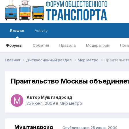
Browse
Activity
Форумы
События
Правила
Модераторы
Поль
Главная
Дискуссионный раздел
Мир метро
Праительств
Праительство Москвы объединяе
Автор
Муштандроид
25 июня, 2009
в
Мир метро
Муштандроид
Опубликовано
25 июня, 2009