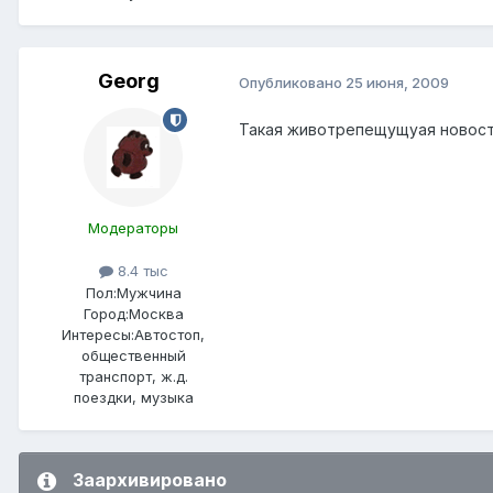
Georg
Опубликовано
25 июня, 2009
Такая животрепещущуая новост
Модераторы
8.4 тыс
Пол:
Мужчина
Город:
Москва
Интересы:
Автостоп,
общественный
транспорт, ж.д.
поездки, музыка
Заархивировано