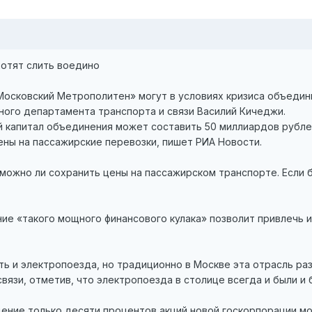
хотят слить воедино
Московский Метрополитен» могут в условиях кризиса объедин
ного департамента транспорта и связи Василий Кичеджи.
й капитал объединения может составить 50 миллиардов рубле
ены на пассажирские перевозки, пишет РИА Новости.
можно ли сохранить цены на пассажирском транспорте. Если 
ие «такого мощного финансового кулака» позволит привлечь и
 и электропоезда, но традиционно в Москве эта отрасль раз
вязи, отметив, что электропоезда в столице всегда и были и
щение только десяти процентов акций новой госкорпорации м