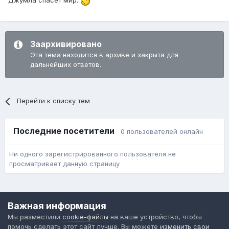
Джумла спасет мир.
Заархивировано
Эта тема находится в архиве и закрыта для
дальнейших ответов.
Перейти к списку тем
Последние посетители
0 пользователей онлайн
Ни одного зарегистрированного пользователя не
просматривает данную страницу
Язык
Обратная связь
Cookie-файлы
Важная информация
Форум общественного транспорта
Мы разместили
cookie-файлы
на ваше устройство, чтобы
Powered by Invision Community
помочь сделать этот сайт лучше. Вы можете
изменить свои