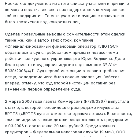
Несколько документов из этого списка участники в принципе
не могли подать, так как в них содержалась коммерческая
тайна предприятия. То есть участие в аукционе изначально
было «заточено» под конкретных лиц.
Сделав правильные выводы о сомнительности этой сделки,
такие же, как и автор этих строк, компания
«Специализированный финансовый оператор «ЛЮТЭС»
обратилась в суд с требованием признать незаконными
действия конкурсного управляющего Юрия Бодякина. Дело
было принято в судопроизводство под номером № А14-
5338/2006/4/11. Суд первой инстанции отклонил требования
истца, вследствие чего была подана апелляция. Забегая
вперед, отмечу, что суд второй инстанции оставил без
изменений первое определение суда.
2 марта 2006 года газета Коммерсант (№36/3367) выпустила
статью, в которой говорилось о распродаже имущества
ВРТТЗ («ВРТТЗ пустят с молотка единым лотом»). В частности,
там приводились такие детали: «задолженность предприятия
к 03.2006 г. составляла 20 млн рублей. Среди крупных
кредиторов – Федеральная налоговая служба (9 млн), ООО