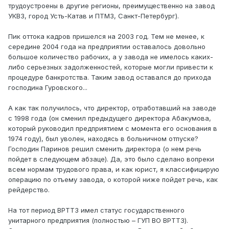
трудоустроены в другие регионы, преимущественно на завод
УКВЗ, город Усть-Катав и ПТМЗ, Санкт-Петербург).
Пик оттока кадров пришелся на 2003 год. Тем не менее, к
середине 2004 года на предприятии оставалось довольно
большое количество рабочих, а у завода не имелось каких-
либо серьезных задолженностей, которые могли привести к
процедуре банкротства. Таким завод оставался до прихода
господина Гуровского...
А как так получилось, что директор, отработавший на заводе
с 1998 года (он сменил предыдущего директора Абакумова,
который руководил предприятием с момента его основания в
1974 году), был уволен, находясь в больничном отпуске?
Господин Паринов решил сменить директора (о нем речь
пойдет в следующем абзаце). Да, это было сделано вопреки
всем нормам трудового права, и как юрист, я классифицирую
операцию по отъему завода, о которой ниже пойдет речь, как
рейдерство.
На тот период ВРТТЗ имел статус государственного
унитарного предприятия (полностью – ГУП ВО ВРТТЗ).