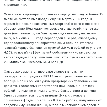
«проведения».
Оказалось, к примеру, что главный корпус площадью более 15
тысяч кв. метров был продан еще 28 марта 2006 года. 3
апреля (за день до назначенных «торгов») с него было снято
обременение (благодаря которому его уценили!), и в тот же
день (вот темпы-то!) он был перепродан некоему частному
лицу, а в июне 2006 года перепродан еще раз, очередному
«добросовестному приобретателю». И если до «торгов»
главный корпус был оценен суммой 2,9 млн рублей (с учетом
НДС), то новый «эффективный собственник» установил за
него арендную плату, чуть меньшую этой суммы – всего лишь
2,3 миллиона. Ежемесячно. И без НДС.
Самое же замечательное заключалось в том, что
государство от продажи ВРТТЗ не получило почти ничего
вообще. Ибо из общей суммы кредиторских требований на
долю т.н. «залоговых кредиторов» пришлось 6 685 тысяч
рублей – а именно с ними в случае банкротства и должны
были расплатиться после выплаты 2-х миллионов в
социальные фонды. То есть, из 8-9 млн рублей, полученных от
продажи имущества ВРТТЗ, около 7 миллионов немедленно