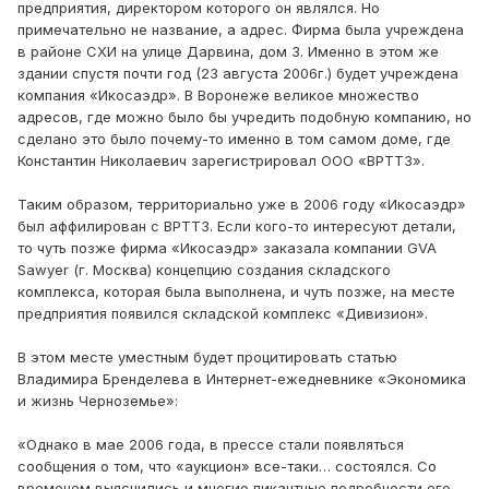
предприятия, директором которого он являлся. Но
примечательно не название, а адрес. Фирма была учреждена
в районе СХИ на улице Дарвина, дом 3. Именно в этом же
здании спустя почти год (23 августа 2006г.) будет учреждена
компания «Икосаэдр». В Воронеже великое множество
адресов, где можно было бы учредить подобную компанию, но
сделано это было почему-то именно в том самом доме, где
Константин Николаевич зарегистрировал ООО «ВРТТЗ».
Таким образом, территориально уже в 2006 году «Икосаэдр»
был аффилирован с ВРТТЗ. Если кого-то интересуют детали,
то чуть позже фирма «Икосаэдр» заказала компании GVA
Sawyer (г. Москва) концепцию создания складского
комплекса, которая была выполнена, и чуть позже, на месте
предприятия появился складской комплекс «Дивизион».
В этом месте уместным будет процитировать статью
Владимира Бренделева в Интернет-ежедневнике «Экономика
и жизнь Черноземье»:
«Однако в мае 2006 года, в прессе стали появляться
сообщения о том, что «аукцион» все-таки… состоялся. Со
временем выяснились и многие пикантные подробности его