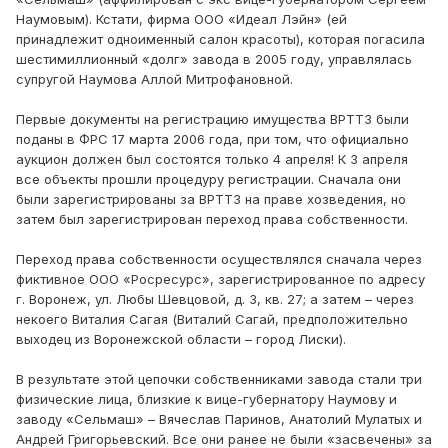
Наумовым). Кстати, фирма ООО «Идеал Лэйн» (ей
принадлежит одноименный салон красоты), которая погасила
шестимиллионный «долг» завода в 2005 году, управлялась
супругой Наумова Аллой Митрофановной.
Первые документы на регистрацию имущества ВРТТЗ были
поданы в ФРС 17 марта 2006 года, при том, что официально
аукцион должен был состоятся только 4 апреля! К 3 апреля
все объекты прошли процедуру регистрации. Сначала они
были зарегистрированы за ВРТТЗ на праве хозведения, но
затем был зарегистрирован переход права собственности.
Переход права собственности осуществлялся сначала через
фиктивное ООО «Росресурс», зарегистрированное по адресу
г. Воронеж, ул. Любы Шевцовой, д. 3, кв. 27; а затем – через
некоего Виталия Сагая (Виталий Сагай, предположительно
выходец из Воронежской области – город Лиски).
В результате этой цепочки собственниками завода стали три
физические лица, близкие к вице-губернатору Наумову и
заводу «Сельмаш» – Вячеслав Паринов, Анатолий Мулатых и
Андрей Григорьевский. Все они ранее не были «засвечены» за