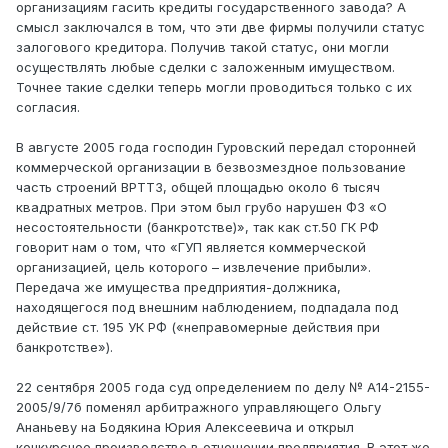
организациям гасить кредиты государственного завода? А
смысл заключался в том, что эти две фирмы получили статус
залогового кредитора. Получив такой статус, они могли
осуществлять любые сделки с заложенным имуществом.
Точнее такие сделки теперь могли проводиться только с их
согласия.
В августе 2005 года господин Гуровский передал сторонней
коммерческой организации в безвозмездное пользование
часть строений ВРТТЗ, общей площадью около 6 тысяч
квадратных метров. При этом был грубо нарушен ФЗ «О
несостоятельности (банкротстве)», так как ст.50 ГК РФ
говорит нам о том, что «ГУП является коммерческой
организацией, цель которого – извлечение прибыли».
Передача же имущества предприятия-должника,
находящегося под внешним наблюдением, подпадала под
действие ст. 195 УК РФ («неправомерные действия при
банкротстве»).
22 сентября 2005 года суд определением по делу № А14-2155-
2005/9/7б поменял арбитражного управляющего Ольгу
Ананьеву на Бодякина Юрия Алексеевича и открыл
конкурсное производство в отношении предприятия. В этот же