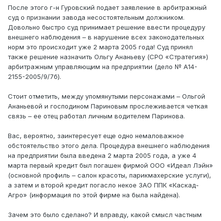
После этого г-н Гуровский подает заявление в арбитражный
суд о признании завода несостоятельным должником.
Довольно быстро суд принимает решение ввести процедуру
внешнего наблюдения – в нарушение всех законодательных
норм это происходит уже 2 марта 2005 года! Суд принял
также решение назначить Ольгу Ананьеву (СРО «Стратегия»)
арбитражным управляющим на предприятии (дело № А14-
2155-2005/9/7б).
Стоит отметить, между упомянутыми персонажами – Ольгой
Ананьевой и господином Париновым прослеживается четкая
связь – ее отец работал личным водителем Паринова.
Вас, вероятно, заинтересует еще одно немаловажное
обстоятельство этого дела. Процедура внешнего наблюдения
на предприятии была введена 2 марта 2005 года, а уже 4
марта первый кредит был погашен фирмой ООО «Идеал Лэйн»
(основной профиль – салон красоты, парикмахерские услуги),
а затем и второй кредит погасло некое ЗАО ППК «Каскад-
Агро» (информация по этой фирме на была найдена).
Зачем это было сделано? И вправду, какой смысл частным