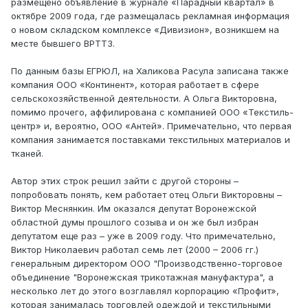
размещено объявление в журнале «Парадный квартал» в
октябре 2009 года, где размещалась рекламная информация
о новом складском комплексе «Дивизион», возникшем на
месте бывшего ВРТТЗ.
По данным базы ЕГРЮЛ, на Халикова Расула записана также
компания ООО «Континент», которая работает в сфере
сельскохозяйственной деятельности. А Ольга Викторовна,
помимо прочего, аффилирована с компанией ООО «Текстиль-
центр» и, вероятно, ООО «Антей». Примечательно, что первая
компания занимается поставками текстильных материалов и
тканей.
Автор этих строк решил зайти с другой стороны –
попробовать понять, кем работает отец Ольги Викторовны –
Виктор Меснянкин. Им оказался депутат Воронежской
областной думы прошлого созыва и он же был избран
депутатом еще раз – уже в 2009 году. Что примечательно,
Виктор Николаевич работал семь лет (2000 – 2006 гг.)
генеральным директором ООО "Производственно-торговое
объединение "Воронежская трикотажная мануфактура", а
несколько лет до этого возглавлял корпорацию «Профит»,
которая занималась торговлей одеждой и текстильными