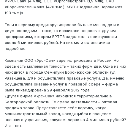
«УРС-Сан» (4 млн), ООО «Оргспецстрой» (1,9 млн), ОАО
«Воронежсельмаш» (470 тыс.), МУП «Водоканал Воронежа»
(93 тыс.)»
Если к первому кредитору вопросов быть не могло, да и в
двум последним – тоже, то возникали вопросы к другим
предприятиям, которым ВРТТЗ задолжал в совокупности
около 6 миллионов рублей. На них мы и остановимся
подробнее.
Компания ООО «Урс-Сан» зарегистрирована в России. Но
здесь есть маленькая тонкость – таких фирм две. Одна из них
находится в городе Семилуки Воронежской области (ул.
Рязанцева, д.1) и осуществляла правовые услуги. Да, именно
осуществляла оказание услуг в правовой сфере – фирма
была ликвидирована 29 февраля 2012 года.
Другая фирма «Урс-Сан» находится территориально в
Белгородской области. Ее сфера деятельности – оптовая
продажа зерна. Представляете себе картину, когда
машиностроительный завод, находящийся в процессе
внешнего управления, закупает зерна на 4 миллиона рублей?
И я – нет.