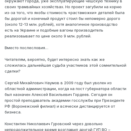
окружают города, уже эксплуатирующие чешскую технику в
своих трамвайных хозяйствах. Но проект загубили на корню
из-за того, что якобы стоимость «растаможки» деталей была
бы дорогой и конечный продукт стоил бы непомерно дорого
(около 12-13 млн. рублей), хотя аналогичное производство
есть на Украине и подобные вагоны производитель
реализовывает по цене около 9 млн. рублей.
Вместо послесловия…
Читателям, вероятно, будет интересно знать как же
сложилась дальнейшая судьба участников этой сомнительной
сделки?
Сергей Михайлович Наумов в 2009 году был уволен из
областной администрации, когда на пост губернатора области
был назначен Алексей Васильевич Гордеев. Сегодня он
простой преподаватель академии госслужбы при Президенте
РФ (Воронежский филиал) и всячески дистанцируется от
бизнеса.
Константин Николаевич Гуровский через довольно
непродолжительное время возглавил другой ГУП ВО –