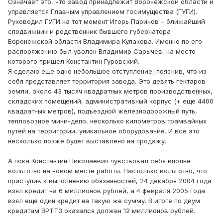
Означает это, что завод принадлежит Воронежской области и
управляется Главным управлением госимущества (ГУГИ).
Руководил ГУГИ на тот момент Игорь Паринов – ближайший
сподвижник и родственник бывшего губернатора
Воронежской области Владимира Кулакова. Именно по его
распоряжению был уволен Владимир Сарычев, на место
которого пришел Константин Гуровский.
Я сделаю еще одно небольшое отступление, пояснив, что из
себя представляет территория завода. Это девять гектаров
земли, около 43 тысяч квадратных метров производственных,
складских помещений, административный корпус (+ еще 4400
квадратных метров), подъездной железнодорожный путь,
тепловозное мини-депо, несколько километров трамвайных
путей на территории, уникальное оборудование. И все это
несколько позже будет выставлено на продажу.
А пока Константин Николаевич чувствовал себя вполне
вольготно на новом месте работы. Настолько вольготно, что
приступив к выполнению обязанностей, 24 декабря 2004 года
взял кредит на 6 миллионов рублей, а 4 февраля 2005 года
взял еще один кредит на такую же сумму. В итоге по двум
кредитам ВРТТЗ оказался должен 12 миллионов рублей.