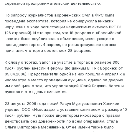
серьезной предпринимательской деятельностью.
По запросу журналистов воронежских СМИ в ФРС была
проведена экспертиза, которая не обнаружила никаких
нарушения в ходе регистрации недвижимых активов ВРТТЗ
(26 строений). И это при том, что 18 февраля в «Российской
газете» было опубликовано объявление, извещающее о
проведении торгов 4 апреля, но регистрирующие органы
признали, что торги состоялись 28 февраля.
К слову о торгах. Залог за участие в торгах в размере 300
тысяч рублей внесли 4 фирмы (по данным ВГТРК Воронеж от
05.04.2006). Представители одной из них пришли 4 апреля к 8
часам утра в место проведения аукциона, однако за дверью
им сообщили о том, что управляющий Юрий Бодякин болен и
аукцион в этот день отменяется.
23 августа 2006 года некий Расул Муртузалиевич Халиков
учредил ООО «Икосаэдр» с уставным капиталом в размере 10
тысяч рублей. Чуть позже директором икосаэдра с правом
действовать без доверенности по всем операциям, стала
Ольга Викторовна Меснянкина. От ее имени также было