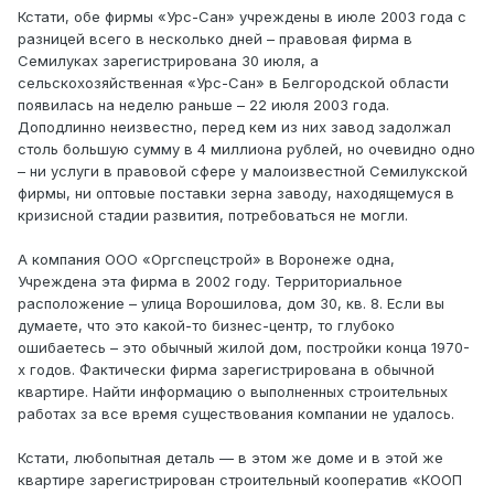
Кстати, обе фирмы «Урс-Сан» учреждены в июле 2003 года с
разницей всего в несколько дней – правовая фирма в
Семилуках зарегистрирована 30 июля, а
сельскохозяйственная «Урс-Сан» в Белгородской области
появилась на неделю раньше – 22 июля 2003 года.
Доподлинно неизвестно, перед кем из них завод задолжал
столь большую сумму в 4 миллиона рублей, но очевидно одно
– ни услуги в правовой сфере у малоизвестной Семилукской
фирмы, ни оптовые поставки зерна заводу, находящемуся в
кризисной стадии развития, потребоваться не могли.
А компания ООО «Оргспецстрой» в Воронеже одна,
Учреждена эта фирма в 2002 году. Территориальное
расположение – улица Ворошилова, дом 30, кв. 8. Если вы
думаете, что это какой-то бизнес-центр, то глубоко
ошибаетесь – это обычный жилой дом, постройки конца 1970-
х годов. Фактически фирма зарегистрирована в обычной
квартире. Найти информацию о выполненных строительных
работах за все время существования компании не удалось.
Кстати, любопытная деталь — в этом же доме и в этой же
квартире зарегистрирован строительный кооператив «КООП