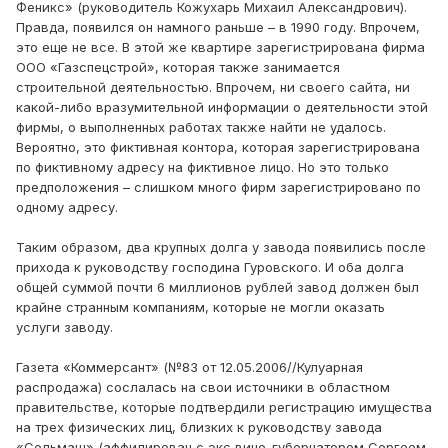
Феникс» (руководитель Кожухарь Михаил Александрович).
Правда, появился он намного раньше – в 1990 году. Впрочем,
это еще не все. В этой же квартире зарегистрирована фирма
ООО «Газспецстрой», которая также занимается
строительной деятельностью. Впрочем, ни своего сайта, ни
какой-либо вразумительной информации о деятельности этой
фирмы, о выполненных работах также найти не удалось.
Вероятно, это фиктивная контора, которая зарегистрирована
по фиктивному адресу на фиктивное лицо. Но это только
предположения – слишком много фирм зарегистрировано по
одному адресу.
Таким образом, два крупных долга у завода появились после
прихода к руководству господина Гуровского. И оба долга
общей суммой почти 6 миллионов рублей завод должен был
крайне странным компаниям, которые не могли оказать
услуги заводу.
Газета «Коммерсант» (№83 от 12.05.2006//Кулуарная
распродажа) сослалась на свои источники в областном
правительстве, которые подтвердили регистрацию имущества
на трех физических лиц, близких к руководству завода
«Сельмаш» (аффилирован с экс вице-губернатором Сергеем