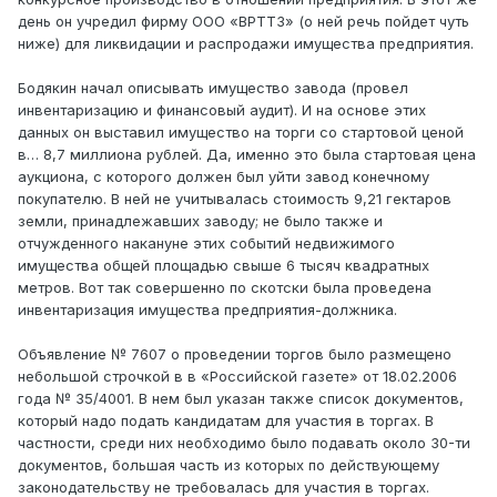
день он учредил фирму ООО «ВРТТЗ» (о ней речь пойдет чуть
ниже) для ликвидации и распродажи имущества предприятия.
Бодякин начал описывать имущество завода (провел
инвентаризацию и финансовый аудит). И на основе этих
данных он выставил имущество на торги со стартовой ценой
в… 8,7 миллиона рублей. Да, именно это была стартовая цена
аукциона, с которого должен был уйти завод конечному
покупателю. В ней не учитывалась стоимость 9,21 гектаров
земли, принадлежавших заводу; не было также и
отчужденного накануне этих событий недвижимого
имущества общей площадью свыше 6 тысяч квадратных
метров. Вот так совершенно по скотски была проведена
инвентаризация имущества предприятия-должника.
Объявление № 7607 о проведении торгов было размещено
небольшой строчкой в в «Российской газете» от 18.02.2006
года № 35/4001. В нем был указан также список документов,
который надо подать кандидатам для участия в торгах. В
частности, среди них необходимо было подавать около 30-ти
документов, большая часть из которых по действующему
законодательству не требовалась для участия в торгах.