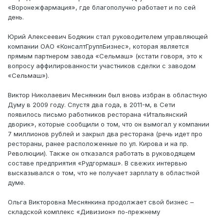
«Воронежфармация», где благополучно работает и по сей
день.
Юрий Алексеевич Бодякин стал руководителем управляющей
компании ОАО «КонсалтГруппБизнес», которая является
прямым партнером завода «Сельмаш» (кстати говоря, это к
вопросу аффилированности участников сделки с заводом
«Сельмаш»).
Виктор Николаевич Меснянкин был вновь избран в областную
Думу в 2009 году. Спустя два года, в 2011-м, в Сети
появилось письмо работников ресторана «Итальянский
дворик», которые сообщили о том, что он вымогал у компании
7 миллионов рублей и закрыл два ресторана (речь идет про
рестораны, ранее расположенные по ул. Кирова и на пр.
Революции). Также он отказался работать в руководящем
составе предприятия «Рудгормаш». В свежих интервью
высказывался о том, что не получает зарплату в областной
думе.
Ольга Викторовна Меснянкина продолжает свой бизнес –
складской комплекс «Дивизион» по-прежнему