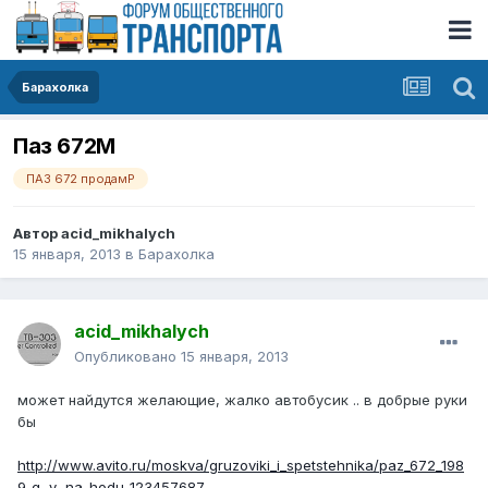
Барахолка
Паз 672М
ПАЗ 672 продамР
Автор
acid_mikhalych
15 января, 2013
в
Барахолка
acid_mikhalych
Опубликовано
15 января, 2013
может найдутся желающие, жалко автобусик .. в добрые руки
бы
http://www.avito.ru/moskva/gruzoviki_i_spetstehnika/paz_672_198
9_g._v._na_hodu_123457687