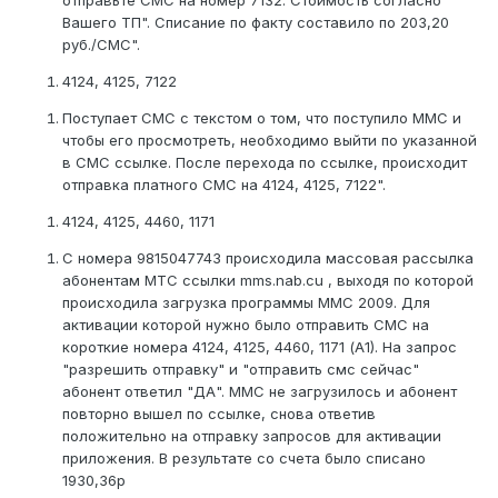
отправьте СМС на номер 7132. Стоимость согласно
Вашего ТП". Списание по факту составило по 203,20
руб./СМС".
4124, 4125, 7122
Поступает СМС с текстом о том, что поступило ММС и
чтобы его просмотреть, необходимо выйти по указанной
в СМС ссылке. После перехода по ссылке, происходит
отправка платного СМС на 4124, 4125, 7122".
4124, 4125, 4460, 1171
С номера 9815047743 происходила массовая рассылка
абонентам МТС ссылки mms.nab.cu , выходя по которой
происходила загрузка программы ММС 2009. Для
активации которой нужно было отправить СМС на
короткие номера 4124, 4125, 4460, 1171 (А1). На запрос
"разрешить отправку" и "отправить смс сейчас"
абонент ответил "ДА". ММС не загрузилось и абонент
повторно вышел по ссылке, снова ответив
положительно на отправку запросов для активации
приложения. В результате со счета было списано
1930,36р