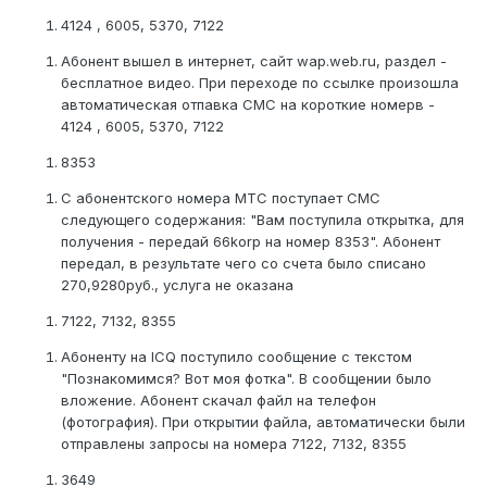
4124 , 6005, 5370, 7122
Абонент вышел в интернет, сайт wap.web.ru, раздел -
бесплатное видео. При переходе по ссылке произошла
автоматическая отпавка СМС на короткие номерв -
4124 , 6005, 5370, 7122
8353
С абонентского номера МТС поступает СМС
следующего содержания: "Вам поступила открытка, для
получения - передай 66korp на номер 8353". Абонент
передал, в результате чего со счета было списано
270,9280руб., услуга не оказана
7122, 7132, 8355
Абоненту на ICQ поступило сообщение с текстом
"Познакомимся? Вот моя фотка". В сообщении было
вложение. Абонент скачал файл на телефон
(фотография). При открытии файла, автоматически были
отправлены запросы на номера 7122, 7132, 8355
3649