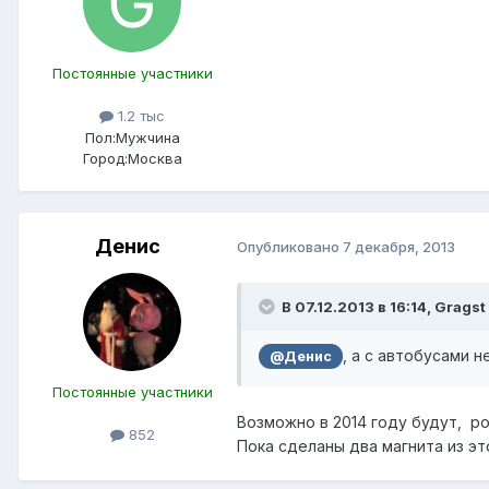
Постоянные участники
1.2 тыс
Пол:
Мужчина
Город:
Москва
Денис
Опубликовано
7 декабря, 2013
В 07.12.2013 в 16:14, Gragst
, а с автобусами 
@Денис
Постоянные участники
Возможно в 2014 году будут, р
852
Пока сделаны два магнита из эт