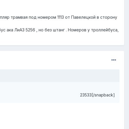
мпляр трамвая под номером 1113 от Павелецкой в сторону
с ака ЛиАЗ 5256 , но без штанг . Номеров у троллейбуса,
23533[/snapback]