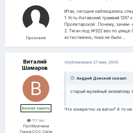
Итак, сегодня наблюдались сл
1. Усть-Катавский трамвай 126?
Пролетарской . Почему, зачем- 
2. Тягач под №322 вез по улице
естественно, пока не было ...
Прохожие
Виталий
Опубликовано
27 мая, 2005
Шамаров
Андрей Донской сказал:
старый музейный экземпляр т
Вечная память
Что конкретно за вагон? А то н
11.1 тыс
Пол:
Мужчина
Город:
ССС-Сити