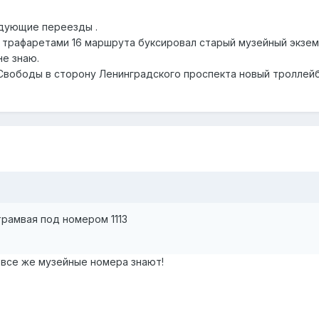
едующие переезды .
 с трафаретами 16 маршрута буксировал старый музейный экзе
не знаю.
 Свободы в сторону Ленинградского проспекта новый троллейбу
рамвая под номером 1113
е все же музейные номера знают!