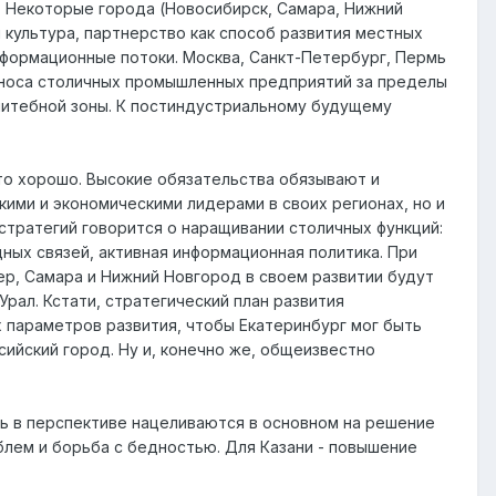
. Некоторые города (Новосибирск, Самара, Нижний
 культура, партнерство как способ развития местных
нформационные потоки. Москва, Санкт-Петербург, Пермь
ыноса столичных промышленных предприятий за пределы
литебной зоны. К постиндустриальному будущему
это хорошо. Высокие обязательства обязывают и
ими и экономическими лидерами в своих регионах, но и
стратегий говорится о наращивании столичных функций:
ных связей, активная информационная политика. При
р, Самара и Нижний Новгород в своем развитии будут
рал. Кстати, стратегический план развития
х параметров развития, чтобы Екатеринбург мог быть
сийский город. Ну и, конечно же, общеизвестно
нь в перспективе нацеливаются в основном на решение
блем и борьба с бедностью. Для Казани - повышение