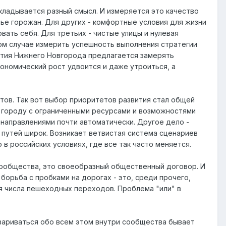
вкладывается разный смысл. И измеряется это качество
ье горожан. Для других - комфортные условия для жизни
ать себя. Для третьих - чистые улицы и нулевая
этом случае измерить успешность выполнения стратегии
вития Нижнего Новгорода предлагается замерять
кономический рост удвоится и даже утроиться, а
етов. Так вот выбор приоритетов развития стал общей
у городу с ограниченными ресурсами и возможностями
и направлениями почти автоматически. Другое дело -
 путей широк. Возникает ветвистая система сценариев
в российских условиях, где все так часто меняется.
 сообщества, это своеобразный общественный договор. И
 борьба с пробками на дорогах - это, среди прочего,
я числа пешеходных переходов. Проблема "или" в
овариваться обо всем этом внутри сообщества бывает