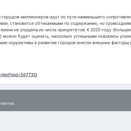
й городов-миллионеров идут по пути наименьшего сопротивле
вки, становятся обтекаемыми по содержанию, но громоздкими
 жизни не упущена из числа приоритетов. К 2020 году (больш
 можно будет оценить, насколько успешными оказались усилия
какие коррективы в развитие городов внесли внешние факторы 
g.html?mid=5977313
ответов.