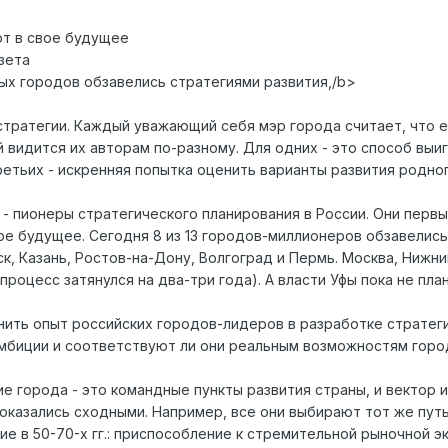
т в свое будущее
азета
ных городов обзавелись стратегиями развития,/b>
стратегии. Каждый уважающий себя мэр города считает, что е
 видится их авторам по-разному. Для одних - это способ выиг
етьих - искренняя попытка оценить варианты развития родно
- пионеры стратегического планирования в России. Они первы
е будущее. Сегодня 8 из 13 городов-миллионеров обзавелись
к, Казань, Ростов-на-Дону, Волгоград и Пермь. Москва, Нижн
 процесс затянулся на два-три года). А власти Уфы пока не п
ить опыт российских городов-лидеров в разработке стратеги
амбиции и соответствуют ли они реальным возможностям горо
ие города - это командные пункты развития страны, и вектор
оказались сходными. Например, все они выбирают тот же путь
ские в 50-70-х гг.: приспособление к стремительной рыночной 