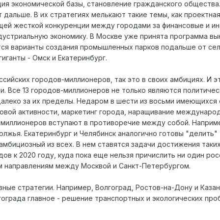
ия экономической базы, становление гражданского общества
дальше. В их стратегиях мелькают такие темы, как проектная
щей жесткой конкуренции между городами за финансовые и и
дустриальную экономику. В Москве уже принята программа в
тся варианты создания промышленных парков подальше от се
иганты - Омск и Екатеринбург.
ссийских городов-миллионеров, так это в своих амбициях. И 
. Все 13 городов-миллионеров не только являются политическ
алеко за их пределы. Недаром в шести из восьми имеющихся 
овой активности, маркетинг города, наращивание международ
 миллионеров вступают в противоречие между собой. Наприме
лжья. Екатеринбург и Челябинск аналогично готовы "делить" У
амбициозный из всех. В нем ставятся задачи достижения таки
ов к 2020 году, куда пока еще нельзя причислить ни один рос
м направлениям между Москвой и Санкт-Петербургом.
зные стратегии. Например, Волгоград, Ростов-на-Дону и Каза
гограда главное - решение транспортных и экологических про