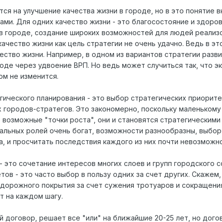
ся на улучшение качества жизни в городе, но в это понятие 
ми. Для одних качество жизни - это благосостояние и здоров
в городе, создание широких возможностей для людей реализов
качество жизни как цель стратегии не очень удачно. Ведь в 
чество жизни. Например, в одном из вариантов стратегии раз
оде через удвоение ВРП. Но ведь может случиться так, что э
ом не изменится.
егического планирования - это выбор стратегических приорит
 городов-стратегов. Это закономерно, поскольку маленьком
е возможные "точки роста", они и становятся стратегическим
иальных ролей очень богат, возможности разнообразны, выбор
, и просчитать последствия каждого из них почти невозможно 
 - это сочетание интересов многих слоев и групп городского
ов - это часто выбор в пользу одних за счет других. Скажем,
дорожного покрытия за счет сужения тротуаров и сокращени
т на каждом шагу.
й договор, решает все "или" на ближайшие 20-25 лет, но дог