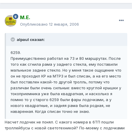
М.Е.
Опубликовано
12 января, 2006
alpaul сказал:
6259.
Преимущественно работал на 73 и 80 маршрутах. После
того как сгнила рама у заднего стекла, ему поставили
мальнькое заднее стекло. Но у меня такое ощущение что
он не проходил КР на МТРЗ и был списан, а на его место
был поставлен какой-то другой тролль, потому что
различаи были очень сильные: вместо круглой крышки у
токоприемника уже была квадратная, и насколько я
помню то у старого 6259 были фары лодочками, а у
нового квадратные, и задняя рама была родная, не
наваренная. Когда списан точно не знаю.
Насчет лодочек не понял. С какого номера в 6ТП пошли
троллейбусы с новой светотехникой? По-моему с лодочками