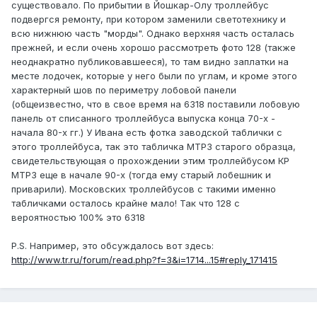
существовало. По прибытии в Йошкар-Олу троллейбус
подвергся ремонту, при котором заменили светотехнику и
всю нижнюю часть "морды". Однако верхняя часть осталась
прежней, и если очень хорошо рассмотреть фото 128 (также
неоднакратно публиковавшееся), то там видно заплатки на
месте лодочек, которые у него были по углам, и кроме этого
характерный шов по периметру лобовой панели
(общеизвестно, что в свое время на 6318 поставили лобовую
панель от списанного троллейбуса выпуска конца 70-х -
начала 80-х гг.) У Ивана есть фотка заводской таблички с
этого троллейбуса, так это табличка МТРЗ старого образца,
свидетельствующая о прохождении этим троллейбусом КР
МТРЗ еще в начале 90-х (тогда ему старый лобешник и
приварили). Московских троллейбусов с такими именно
табличками осталось крайне мало! Так что 128 с
вероятностью 100% это 6318
P.S. Например, это обсуждалось вот здесь:
http://www.tr.ru/forum/read.php?f=3&i=1714...15#reply_171415