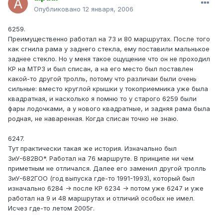
Опубликовано
12 января, 2006
6259.
Преимущественно работал на 73 и 80 маршрутах. После того
как сгнила рама у заднего стекла, ему поставили мальнькое
заднее стекло. Но у меня такое ощущение что он не проходил
КР на МТРЗ и был списан, а на его место был поставлен
какой-то другой тролль, потому что различаи были очень
сильные: вместо круглой крышки у токоприемника уже была
квадратная, и насколько я помню то у старого 6259 были
фары лодочками, а у нового квадратные, и задняя рама была
родная, не наваренная. Когда списан точно не знаю.
6247.
Тут практически такая же история. Изначально был
ЗиУ-682ВО*. Работал на 76 маршруте. В принципе ни чем
приметным не отличался. Далее его заменил другой тролль
ЗиУ-682ГОО (год выпуска где-то 1991-1993), который был
изначально 6284 -> после КР 6234 -> потом уже 6247 и уже
работал на 9 и 48 маршрутах и отличий особых не имел.
Исчез где-то летом 2005г.