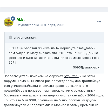
М.Е.
Опубликовано
13 января, 2006
alpaul сказал:
6318 еще работал 06.2005 на 14 маршруте стопудово -
сам видел. И могу сказать что 128 - это не 6318. Да и на
фото 128 и 6318 взгляните, отличии огромные! Может это
6271.
50951[/snapback]
Воспользуйтесь поиском на форумах
http://tr.ru
и на этом
форуме. Тема 6318 много раз обсуждалась, ибо троллейбус
был уникальный!Были очевидцы транспортации этого
троллейбуса в неизвестном направлении с замазанными
бортовыми номерами в последних числах сентября 2004 года.
То, что это был 6318, сомнений не было, поскольку других
троллейбусов с "лодочками" в Москве к этому времени не