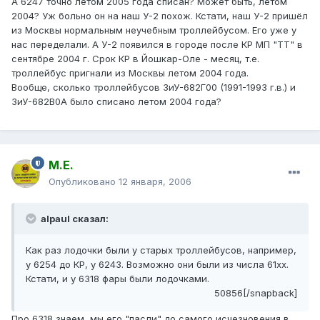
А 6247 точно летом 2005 года списан? Может быть, летом
2004? Уж больно он на наш У-2 похож. Кстати, наш У-2 пришёл
из Москвы нормальным неучебным троллейбусом. Его уже у
нас переделали. А У-2 появился в городе после КР МП "ТТ" в
сентябре 2004 г. Срок КР в Йошкар-Оле - месяц, т.е.
троллейбус пригнали из Москвы летом 2004 года.
Вообще, сколько троллейбусов ЗиУ-682Г00 (1991-1993 г.в.) и
ЗиУ-682В0А было списано летом 2004 года?
М.Е.
Опубликовано
12 января, 2006
alpaul сказал:
Как раз лодочки были у старых троллейбусов, например,
у 6254 до КР, у 6243. Возможно они были из числа 61хх.
Кстати, и у 6318 фары были лодочками.
50856[/snapback]
Про 6318 знаем, мы его "пасли" до самого исчезновения в