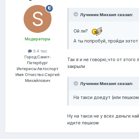
Лучинин Михаил сказал:
Ой ли?
Модераторы
А ты попробуй, пройди ээтот 
5.4 тыс
Город:
Санкт-
Так я и не говорю,что от этого
Петербург
закрыли
Интересы:
Автоспорт
Имя Отчество:
Сергей
Михайлович
Лучинин Михаил сказал:
На такси доедут (или пешком
Ну на такси не у всех деньги н
идите пешком