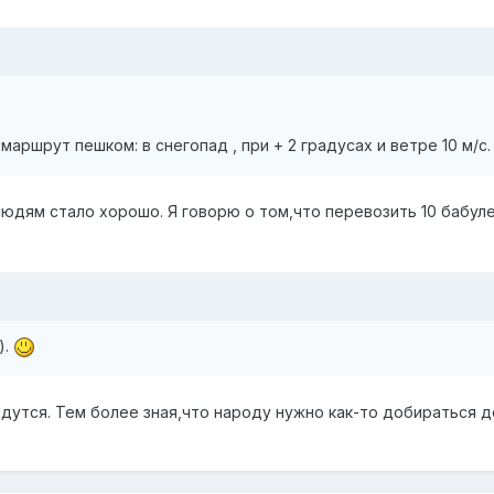
маршрут пешком: в снегопад , при + 2 градусах и ветре 10 м/с
 людям стало хорошо. Я говорю о том,что перевозить 10 бабул
).
айдутся. Тем более зная,что народу нужно как-то добираться