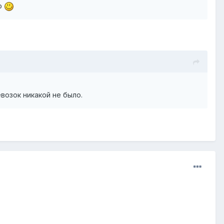
но
евозок никакой не было.