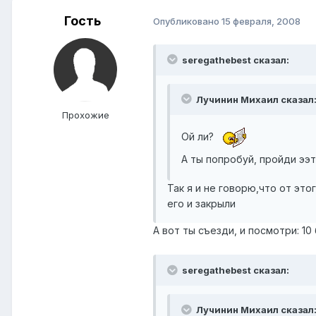
Гость
Опубликовано
15 февраля, 2008
seregathebest сказал:
Лучинин Михаил сказал
Прохожие
Ой ли?
А ты попробуй, пройди ээт
Так я и не говорю,что от эт
его и закрыли
А вот ты съезди, и посмотри: 10
seregathebest сказал:
Лучинин Михаил сказал