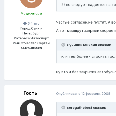
2) не следует надеятся на т
Модераторы
Частые согласен,не пустят. А в
5.4 тыс
Город:
Санкт-
А тот маршрут закрыли скорее в
Петербург
Интересы:
Автоспорт
Имя Отчество:
Сергей
Лучинин Михаил сказал:
Михайлович
или тем более - строить тро
ну это и без закрытия автобус
Гость
Опубликовано
12 февраля, 2008
seregathebest сказал: