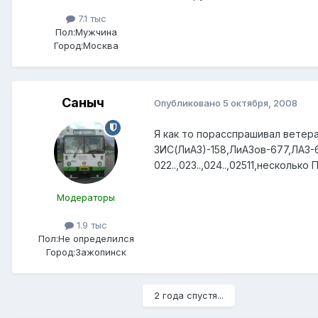
7.1 тыс
Пол:
Мужчина
Город:
Москва
Саныч
Опубликовано
5 октября, 2008
Я как то порасспрашивал ветер
ЗИС(ЛиАЗ)-158,ЛиАЗов-677,ЛАЗ-6
022..,023..,024..,02511,несколь
Модераторы
1.9 тыс
Пол:
Не определился
Город:
Зажопинск
2 года спустя...