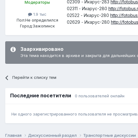
02309 - Икарус-283
http://fotobu
Модераторы
02311 - Икарус-280
http://fotobus
1.9 тыс
02522 - Икарус-280
http://fotobu
Пол:
Не определился
02629 - Икарус-280
http://fotobu
Город:
Зажопинск
Заархивировано
Эта тема находится в архиве и закрыта для дальнейших 
Перейти к списку тем
Последние посетители
0 пользователей онлайн
Ни одного зарегистрированного пользователя не просматрив
Главная
Дискуссионный раздел
Транспортные дискуссии