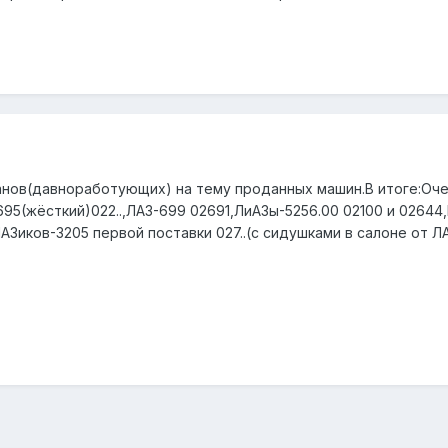
анов(давноработующих) на тему проданных машин.В итоге:Оче
95(жёсткий)022..,ЛАЗ-699 02691,ЛиАЗы-5256.00 02100 и 02644
ко ПАЗиков-3205 первой поставки 027..(с сидушками в салоне о