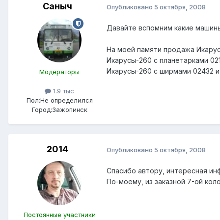
Саныч
Опубликовано
5 октября, 2008
Давайте вспомним какие машины 
На моей памяти продажа Икару
Икарусы-260 с планетарками 021
Икарусы-260 с ширмами 02432 и
Модераторы
1.9 тыс
Пол:
Не определился
Город:
Зажопинск
2014
Опубликовано
5 октября, 2008
Спасибо автору, интересная ин
По-моему, из заказной 7-ой кол
Постоянные участники