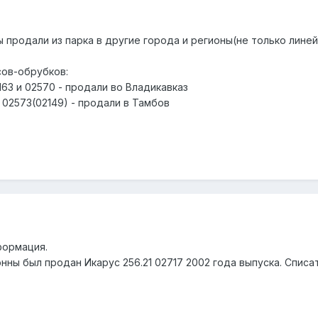
продали из парка в другие города и регионы(не только линей
сов-обрубков:
63 и 02570 - продали во Владикавказ
 02573(02149) - продали в Тамбов
формация.
онны был продан Икарус 256.21 02717 2002 года выпуска. Спис