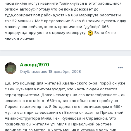
часы пик)не могут извините "запихнуться в этот забившийся
битком автобус(потому что он пока доезжает до
туда,собирает пол района,хотя на 669 маршруте работает и
так 22 машины..Моё предложение было бы таким-пускать одну
машину как сейчас,то есть практически "дублёр" 666
маршрута,а другую по старому маршруту.
Было бы не
плохо я считаю..
Аккорд1970
Опубликовано
18 декабря, 2008
Да, это кошмар для жителей Хвалынского б-ра, порой он уже
с Ген. Кузнецова битком уходит, что часть людей остаётся
перед турникетом. Даже несмотря на его петлеобразность, он
ненамного отстаёт от 669-го, так как объезжает пробку на
Лермонтовском пр-те. Я бы сделал его противоходом к 669-
му, то есть при следовании от Выхина он идёт по Привольной,
Авиаконструктора Миля, Ген. Кузнецова и Саранской. Это
позволило бы жителям ул. Миля и Привольной быстрее
добираться до метро. А часть машин в утренние часы пик