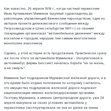
Как известно, 26 апреля 1918 г., когда частный перевозчик
Иван Артемьевич Маминов (крупный судовладелец до
революции, управляющий Важинским пароходством, один из
авторов проекта дилижансового сообщения между
Петрозаводском и Шлиссельбургом 1901 г.) со своими
товарищами организовал "автомобильное движение" между
вокзалом и городом, нарушив тем самым многолетнюю
монополию извозчиков.
Однако, у этой истории есть продолжение. Практически сразу
же после этого за автомобили Маминова - (полулегковой и
автоомнибус фирмы Бюссинг) началась борьба "не за жизнь,
а на смерть".
Маминов был подрядчиком Мурманской железной дороги, и в
это время было издано положение по которому считалось,
что имущество подрядчиков железной дороги подлежит
национализации именно железнодорожными органами.
Поэтому Мурманка, а именно Центропродком дороги, уже 29
апреля выкупила на своих условиях автомобили у
перевозчика (эксплуатировала ли она их далее на линии