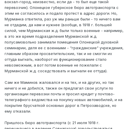
вокзал-город, неизвестно, если да - то был еще такой
перевозчик). Олонецкое губернское бюро автотранспорта с
этим не согласилось и подало протест в адрес дороги. Но,
Мурманка ответила, раз уж мы раньше были - то ничего вам
не отдадим, да нам и нужнее (вообще, в 1918 г. большей
силой, чем Мурманская ж.д. были только военные - например,
в это же время подразделения Мурманской ж.д.
полусамовольно занимали помещения Олонецкой духовной
семинарии, деля ее с военными - "гражданские" учреждения,
главным образом просветительские, так и не смогли их
оттуда выгнать, наоборот их функционирование стало
невозможным, а вот потом военные не пожелали с
Мурманской ж.д. соседствовать и выгнали ее оттуда).
Сам же Маминов жаловался и на тех, и на других, но так
ничего и не добился, также он предлагал свои услуги по
организации перевозки почты и просил кредит у почтово-
телеграфного ведомства на покупку новых автомобилей, и на
покрытие брусчаткой основных дорог в Петрозаводске, но
ему отказали.
Пришлось бюро автотранспорта (с 21 июля 1918 г.
перешедшего в ведение Совнархоза) довольствоваться