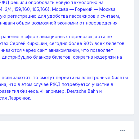
м РЖД решили опробовать новую технологию на
3/4, 159/160, 165/166), Москва — Горький — Москва
ную регистрацию для удобства пассажиров и считаем,
енивали объем возможной экономии от нововведения.
транение в сфере авиационных перевозок, хотя ее
лота» Сергей Кирюшин, сегодня более 90% всех билетов
чиваются через сайт авиакомпании, что позволяет
в дистрибуцию бланков билетов, сократив издержки на
 если захотят, то смогут перейти на электронные билеты
на, что в этом случае РЖД потребуется участие в
азвития бизнеса. «Например, Deutsche Bahn и
сия Лавренюк.