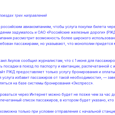
поездах трех направлений
российским авиакомпаниям, чтобы услуга покупки билета чер
дении задумалось и ОАО «Российские железные дороги» (РЖД).
мпания рассмотрит возможность более широкого использовани
ебован пассажирами, но указывают, что монополии придется
ил Акулов сообщил журналистам, что с 1 июня для пассажиро
 посадки в поезд по паспорту и квитанции, распечатанной с 
сайт РЖД предоставляет только услугу бронирования и оплаты
услуга избавит пассажиров от такой необходимости», — завер
ляться на базе системы бронирования «Экспресс».
ироваться через Интернет можно будет не позже чем за час д
печатанный список пассажиров, в котором будет указано, кто
возможна только при условии отправления с начальной станци