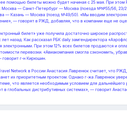
 ее помощью билеты можно будет начиная с 25 мая. При это
 Москва — Санкт-Петербург — Москва (поезда №№55/56, 23/24, 
сква — Казань — Москва (поезд №49/50). «Мы вводим электрон
ение», — говорят в РЖД, добавляя, что в компании еще не оц
лектронный билет» уже получила достаточно широкое распрос
 лет назад. Как рассказал РБК daily замгендиректора «Аэроф
я электронными. При этом 12% всех билетов продаются и опла
тоимости перевозки. «Авиакомпания смогла сэкономить, убра
— говорит г-н Кирюшин.
avel Network в России Анастасия Лавренюк считает, что РЖД,
танет их приоритетным проектом. Однако г-жа Лавренюк увере
теме, что является необходимым условием для дальнейшего р
т в глобальных дистрибутивных системах», — говорит Анаста