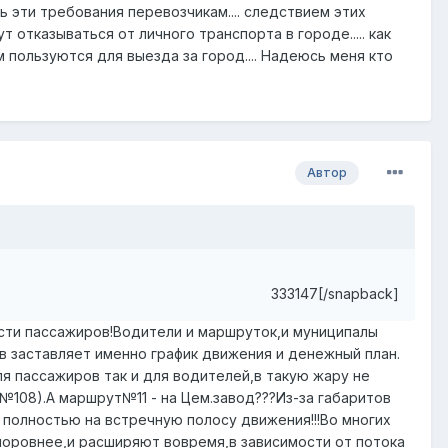
 эти требования перевозчикам.... следствием этих
отказываться от личного транспорта в городе..... как
 пользуются для выезда за город.... Надеюсь меня кто
Автор
333147[/snapback]
сти пассажиров!Водители и маршруток,и муниципалы
 заставляет именно график движения и денежный план.
я пассажиров так и для водителей,в такую жару не
108).А маршрут№11 - на Цем.завод???Из-за габаритов
 полностью на встречную полосу движения!!!Во многих
поровнее,и расширяют вовремя,в зависимости от потока