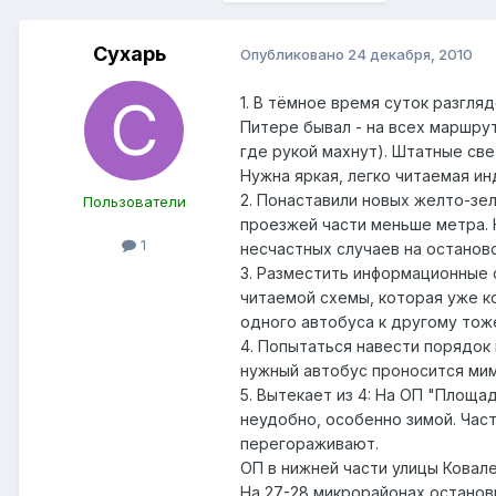
Сухарь
Опубликовано
24 декабря, 2010
1. В тёмное время суток разгля
Питере бывал - на всех маршрут
где рукой махнут). Штатные све
Нужна яркая, легко читаемая ин
2. Понаставили новых желто-зе
Пользователи
проезжей части меньше метра. 
1
несчастных случаев на останово
3. Разместить информационные 
читаемой схемы, которая уже к
одного автобуса к другому тож
4. Попытаться навести порядок 
нужный автобус проносится мим
5. Вытекает из 4: На ОП "Площа
неудобно, особенно зимой. Час
перегораживают.
ОП в нижней части улицы Ковалев
На 27-28 микрорайонах останов