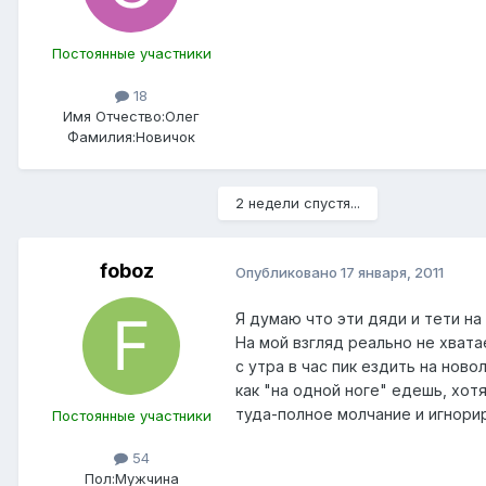
Постоянные участники
18
Имя Отчество:
Олег
Фамилия:
Новичок
2 недели спустя...
foboz
Опубликовано
17 января, 2011
Я думаю что эти дяди и тети н
На мой взгляд реально не хвата
с утра в час пик ездить на нов
как "на одной ноге" едешь, хот
туда-полное молчание и игнорир
Постоянные участники
54
Пол:
Мужчина