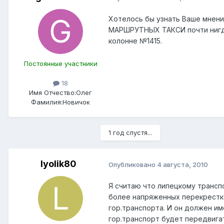
Хотелось бы узнать Ваше мнение
МАРШРУТНЫХ ТАКСИ почти нигде н
колонне №1415.
Постоянные участники
18
Имя Отчество:
Олег
Фамилия:
Новичок
1 год спустя...
lyolik80
Опубликовано
4 августа, 2010
Я считаю что липецкому транс
более напряженных перекрестках
гор.транспорта. И он должен и
гор.транспорт будет передвига