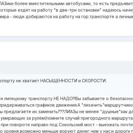
АЗики более вместительными автобусами, то есть предъявить
оторые ездят на работу "в две-три остановки" надеюсь начнут 
ира - люди добираются на работу на гор.транспорте а личным
анспорту не хватает НАСЫЩЕННОСТИ и СКОРОСТИ.
и липецкому транспорту НЕ НАДО!!!Вы забываете о безопасно
придерживаться графиков движения.А "лихачить"маршрутчиков
ы предлагаете их заменить???ЛИАЗы не менее "душные"как дл
 умирающих за рулём(помните случай пригородного маршрута№
при повороте направо под Сокольский мост - выезжать почти
о уровня,возможно меньше воруют денег,чем у нас:и дороги 