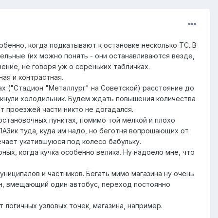
обенно, когда подкатывают к остановке несколько ТС. В
дельные (их можно понять - они останавливаются везде,
ение, не говоря уж о сереньких табличках.
ная и контрастная.
ах ("Стадион "Металлург" на Советской) расстояние до
кнули холодильник. Будем ждать повышения количества
т проезжей части никто не догадался.
становочных пунктах, помимо той мелкой и плохо
АЗик туда, куда им надо, но беготня вопрошающих от
ечает укатившуюся под колесо бабульку.
ных, когда кучка особенно велика. Ну надоело мне, что
ниципалов и частников. Бегать мимо магазина ну очень
ан, вмещающий один автобус, переход постоянно
от логичных узловых точек, магазина, например.