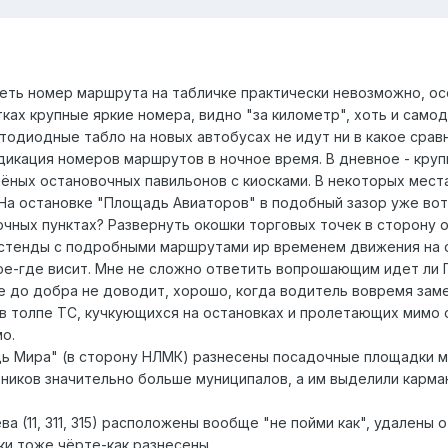
деть номер маршрута на табличке практически невозможно, ос
ках крупные яркие номера, видно "за километр", хоть и само
тодиодные табло на новых автобусах не идут ни в какое сравн
дикация номеров маршрутов в ночное время. В дневное - круп
лёных остановочных павильонов с киосками. В некоторых мест
На остановке "Площадь Авиаторов" в подобный зазор уже вот
чных пунктах? Развернуть окошки торговых точек в сторону о
стенды с подробными маршрутами ир временем движения на о
ое-где висит. Мне не сложно ответить вопрошающим идет ли П
е до добра не доводит, хорошо, когда водитель вовремя зам
в толпе ТС, кучкующихся на остановках и пролетающих мимо о
о.
дь Мира" (в сторону НЛМК) разнесены посадочные площадки му
тников значительно больше муниципалов, а им выделили карм
а (11, 311, 315) расположены вообще "не пойми как", удалены 
ки тоже чёрте-как разнесены.