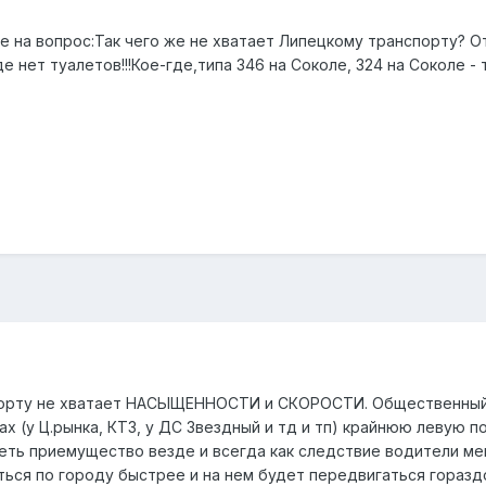
 на вопрос:Так чего же не хватает Липецкому транспорту? От
ет туалетов!!!Кое-где,типа 346 на Соколе, 324 на Соколе - 
порту не хватает НАСЫЩЕННОСТИ и СКОРОСТИ. Общественный т
 (у Ц.рынка, КТЗ, у ДС Звездный и тд и тп) крайнюю левую п
меть приемущество везде и всегда как следствие водители 
ться по городу быстрее и на нем будет передвигаться гора