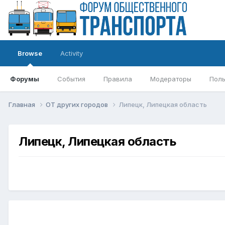
Browse
Activity
Форумы
События
Правила
Модераторы
Поль
Главная
ОТ других городов
Липецк, Липецкая область
Липецк, Липецкая область