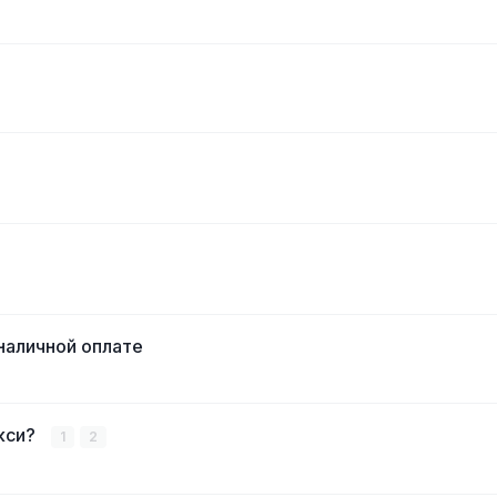
наличной оплате
акси?
1
2