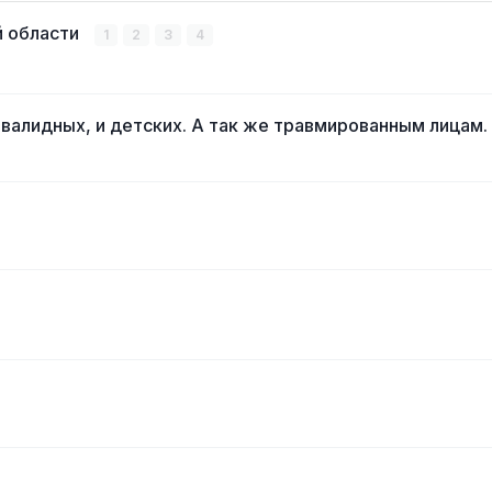
й области
1
2
3
4
валидных, и детских. А так же травмированным лицам.