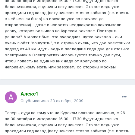
по 30 октября в интервале 16.30 - 17.30 будут идти только
балашихинская, спутник и петушинская. Это же ведь уже
проходили год назад (петушинская стояла забитая (т.е. влезть
в неё нельзя было) на вокзале уже за полчаса до
отправления) - даже в новостях неоднократно показывали
давку, которая возникла на Курском вокзале. Повторить
решили? А может быть это очередная шутка вокзала - они
очень любят "пошутить", т.к. странно очень, что две электрички
подряд от 43 км идут - ведь в последние года два для стоянки
электричек в Электроуглях используется только два пути,
чтобы попасть на один из них надо от Храпуново по
неправильному ехать или заезжать со стороны Москвы.
Алекс1
Опубликовано
23 октября, 2009
Теперь, судя по тому что на Курском вокзале написано, с 26
по 30 октября в интервале 16.30 - 17.30 будут идти только
балашихинская, спутник и петушинская. Это же ведь уже
проходили год назад (петушинская стояла забитая (т.е. влезть