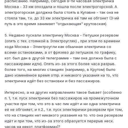
расписанию. Например, сегодня 9-ти часовая электричка
Москва - 33 км опоздала и пошла после электрогорской. А
электрогорская долджна была стоять в Купавне - так она не
стояла там, т.к. до 33 км электричка её там не обгонет (3-ий
путь в это время занимает "отдыхающая" крутовская).
5. Недавно пускали электричку Москва - Петушки резервом
(опять с тех. стоянкой в Электроуглях) , при этом по времени
хода Москва - Электроугли как обьычная электричка со
всеми остановками, а от фрязево до петушков по графику,
кот. был дан в другой телеграмме - там она должна была с
пассажирами идти). Опять из-за этого более часа разрыв.
более того, на многих станциях (например, в Крутом) было
дано изменённое время отпр. и никакого указания на то, что
электричка идёт без остановки и без пассажиров.
Интересно, а на других направлениях такое бывает (особенно
п. 1, т.е. пуск электрички без пассажиров на промежуточном
участке при том, что это в час пик идёт и ни одна электричка
её не обгоняет, и п.2., т.е. пуск электирички резервом при том,
что на станциях нет никакого указания на то. что она резервом
идёт и при том, что из-за этого образуется перерыв неск.
часов на некот. платформах)?