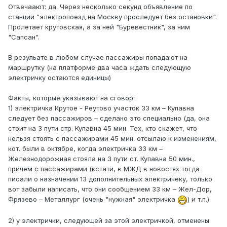
Отвечаают: да. Через несколько секунд объявление по
станции "электропоезд на Москву проследует без остановки".
Пролетает крутовская, а за ней "Буревестник", за ним
"Сапсан".
В резульате в любом случае пассажиры попадают на
маршрутку (на платформе два часа ждать следующую
электричку остаются единицы)
Факты, которые указывают на сговор:
1) электричка Крутое - Реутово участок 33 км – Купавна
следует без пассажиров – сделано это специально (да, она
стоит на 3 пути стр. Купавна 45 мин. Тех, кто скажет, что
нельзя стоять с пассажирами 45 мин. отсылаю к изменениям,
кот. были в октябре, когда электричка 33 км –
Железнодорожная стояла на 3 пути ст. Купавна 50 мин.,
причём с пассажирами (кстати, в МЖД в новостях тогда
писали о назначении 13 дополнительных электричеку, только
вот забыли написать, что они сообщением 33 км – Жел-Дор,
Фрязево – Металлург (очень "нужная" электричка
) и т.п.).
2) у электрички, следующей за этой электричкой, отменены