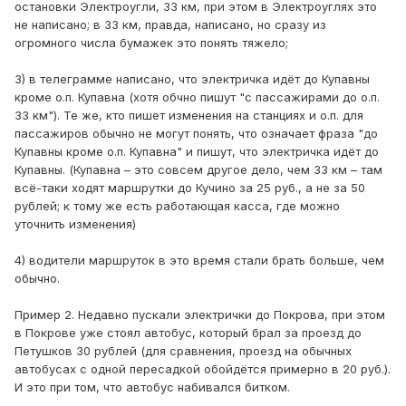
остановки Электроугли, 33 км, при этом в Электроуглях это
не написано; в 33 км, правда, написано, но сразу из
огромного числа бумажек это понять тяжело;
3) в телеграмме написано, что электричка идёт до Купавны
кроме о.п. Купавна (хотя обчно пишут "с пассажирами до о.п.
33 км"). Те же, кто пишет изменения на станциях и о.п. для
пассажиров обычно не могут понять, что означает фраза "до
Купавны кроме о.п. Купавна" и пишут, что электричка идёт до
Купавны. (Купавна – это совсем другое дело, чем 33 км – там
всё-таки ходят маршрутки до Кучино за 25 руб., а не за 50
рублей; к тому же есть работающая касса, где можно
уточнить изменения)
4) водители маршруток в это время стали брать больше, чем
обычно.
Пример 2. Недавно пускали электрички до Покрова, при этом
в Покрове уже стоял автобус, который брал за проезд до
Петушков 30 рублей (для сравнения, проезд на обычных
автобусах с одной пересадкой обойдётся примерно в 20 руб.).
И это при том, что автобус набивался битком.