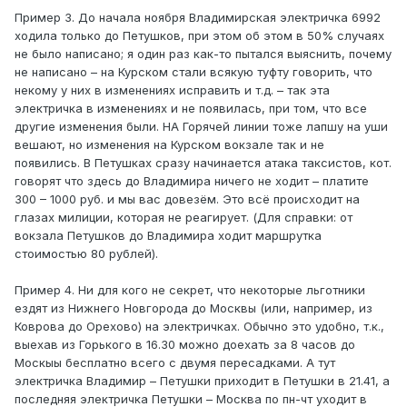
Пример 3. До начала ноября Владимирская электричка 6992
ходила только до Петушков, при этом об этом в 50% случаях
не было написано; я один раз как-то пытался выяснить, почему
не написано – на Курском стали всякую туфту говорить, что
некому у них в изменениях исправить и т.д. – так эта
электричка в изменениях и не появилась, при том, что все
другие изменения были. НА Горячей линии тоже лапшу на уши
вешают, но изменения на Курском вокзале так и не
появились. В Петушках сразу начинается атака таксистов, кот.
говорят что здесь до Владимира ничего не ходит – платите
300 – 1000 руб. и мы вас довезём. Это всё происходит на
глазах милиции, которая не реагирует. (Для справки: от
вокзала Петушков до Владимира ходит маршрутка
стоимостью 80 рублей).
Пример 4. Ни для кого не секрет, что некоторые льготники
ездят из Нижнего Новгорода до Москвы (или, например, из
Коврова до Орехово) на электричках. Обычно это удобно, т.к.,
выехав из Горького в 16.30 можно доехать за 8 часов до
Москыы бесплатно всего с двумя пересадками. А тут
электричка Владимир – Петушки приходит в Петушки в 21.41, а
последняя электричка Петушки – Москва по пн-чт уходит в