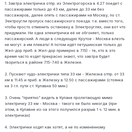
1. Завтра электричка отпр. из Электрогорска в 4.27 поедет с
пассажирами только до 43 км, далее до 33 км без
пассажиров, далее опять с пассажирами на Москву, по ст.
Эектроугли пропуск пассажирского поезда. т.е. вместо того,
чтобы просто отменить остановку в Электроуглях, они вот что
придумали. Ни одна элекитричка её не обгоняет, только
пассажирский. А люди в следующую Крутое - Москва влезть
не могут. а им плевать! А потом идёт петушинская только до
Жел-дор приб. в Жел-дор примерно в 7.15) - те, кто в это
время часто ездят прекрасно знают, что завтра будет
твориться в районе 7.15-7.40 в Железке.
2. Пускают чудо-электрички типа 33 км - Железка отпр. от 33
км в 11.45 и приб. в Железку в 12.50 с пассажирами (стоянка
на 3 гл. пути ст. Купавна 50 мин.)
3. Очень "приятно" видеть в Купане пролетающую мимо
электричку 33 км - Москва - такого не было никогда (при
этом, в Купавне из-за этого получился разрыв 1 ч. 12 мин. в
электричках)
4. Электрички ходят как хотят, а не по изменённому