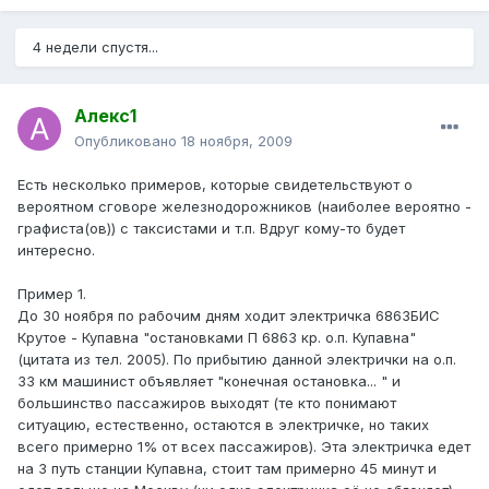
4 недели спустя...
Алекс1
Опубликовано
18 ноября, 2009
Есть несколько примеров, которые свидетельствуют о
вероятном сговоре железнодорожников (наиболее вероятно -
графиста(ов)) с таксистами и т.п. Вдруг кому-то будет
интересно.
Пример 1.
До 30 ноября по рабочим дням ходит электричка 6863БИС
Крутое - Купавна "остановками П 6863 кр. о.п. Купавна"
(цитата из тел. 2005). По прибытию данной электрички на о.п.
33 км машинист объявляет "конечная остановка... " и
большинство пассажиров выходят (те кто понимают
ситуацию, естественно, остаются в электричке, но таких
всего примерно 1% от всех пассажиров). Эта электричка едет
на 3 путь станции Купавна, стоит там примерно 45 минут и