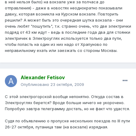
в неё нельзя было) на вокзале уже за полчаса до
отправления) - даже в новостях неоднократно показывали
давку, которая возникла на Курском вокзале. Повторить
решили? А может быть это очередная шутка вокзала - они
очень любят "пошутить", т.к. странно очень, что две электрички
подряд от 43 км идут - ведь в последние года два для стоянки
электричек в Электроуглях используется только два пути,
чтобы попасть на один из них надо от Храпуново по
неправильному ехать или заезжать со стороны Москвы.
Alexander Fetisov
Опубликовано
23 октября, 2009
С этой электрогорской вообще непонятно. Откуда состав в
Электроуглях берется? Вроде больше ничего не укорочено.
Попробую завтра телеграмму достать, но не факт что удастся.
Судя по объявлению о пропуске нескольких поездов по III пути
26-27 октября, путаница там (на вокзале) изрядная.