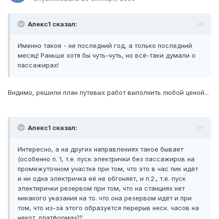
Алекс1 сказал:
Именно такое - не последний год, а только последний
месяц! Раньше хотя бы чуть-чуть, но всё-таки думали о
пассажирах!
Видимо, решили план путевых работ выполнить любой ценой...
Алекс1 сказал:
Интересно, а на других направлениях такое бывает
(особенно п. 1, т.е. пуск электрички без пассажиров на
промежуточном участке при том, что это в час пик идёт
и ни одна электричка её не обгоняет, и п.2., т.е. пуск
электирички резервом при том, что на станциях нет
никакого указания на то. что она резервом идёт и при
том, что из-за этого образуется перерыв неск. часов на
некот. платформах)?