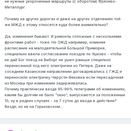
не нужные укороченные маршруты (с оборотом) Фрязево-
Металлург.
Почему на других дорогах и даже на других отделениях той
же МЖД к этому относятся куда более внимательно?
Да, изменения бывают. И ремонты спложные с несколькими
фронтами работ - тоже. Но ОЖД например, изменяя
расписание на малодеятельной Большой Приморке,
специально ввела согласование поездов по Ушково - чтобы
не дай Бог поезд на Выборг не ушел раньше специльно
перенесенной под него электрички из Питера. Даже на
соседнем Казанском направлении договаривались с ГЖД и
переносили электричку Черусти-Вековка если пересадочная
из Москвы при изменении задерживалась.
Почему практически везде 95-99% телеграмм об изменениях,
каким бы долгим не было "окно", выпускаются за положенные
10, ну в редких случаях - за 7 суток до ввода в действие?
Везде, но не на Горьковском...