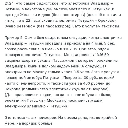
21.24. Что самое садистское, что электричка Владимир –
Петушки в некоторые дни высаживает всех в Петушках, и
едет до Железки в депо (без пассажиров) (для неё оставили
нитку!), а в 22 часа уходит электричка Петушки – Орехово-
Зуево резервом (без пассажиров). Зато к услугам таксисты.
Пример 5. Сам я был свидетелем ситуации, когда электричка
Владимир – Петушки опоздала и приехала на 4 мин. 5 сек.
позже расписания, а именно в 13:17:05. При этом рядом
стоящая электричка Петушки – Москва ровно в 13:16:59
закрыла двери и уехала. Пассажиры , которые приехали из
Владимира, были в полном недоумении. А следующая
электричка на Москву только через 3,5 часа. Зато к услугам
непонятный автобус Петушки – Покров за 30 руб., который
найти очень непросто, и таксисты уже за 400 рублей до
Покрова (большинство электричек ходили от Покрова)
(Для сравнения: в те дни, когда этого автобуса не было,
элекьтички Петушки - Москва по неск. минут ждали
электричку Владимир - Петушки).
Это только часть примеров. На самом деле, их, по крайней
мере, на порядок больше