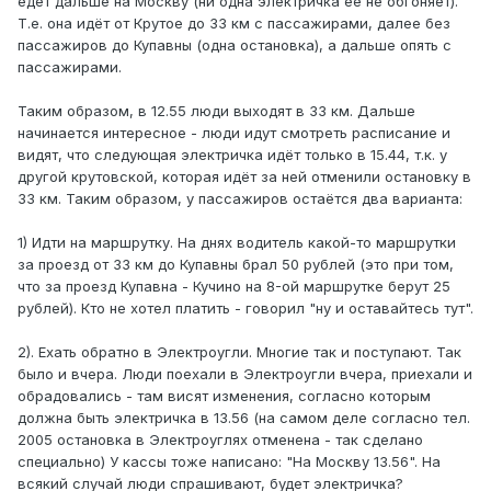
едет дальше на Москву (ни одна электричка её не обгоняет).
Т.е. она идёт от Крутое до 33 км с пассажирами, далее без
пассажиров до Купавны (одна остановка), а дальше опять с
пассажирами.
Таким образом, в 12.55 люди выходят в 33 км. Дальше
начинается интересное - люди идут смотреть расписание и
видят, что следующая электричка идёт только в 15.44, т.к. у
другой крутовской, которая идёт за ней отменили остановку в
33 км. Таким образом, у пассажиров остаётся два варианта:
1) Идти на маршрутку. На днях водитель какой-то маршрутки
за проезд от 33 км до Купавны брал 50 рублей (это при том,
что за проезд Купавна - Кучино на 8-ой маршрутке берут 25
рублей). Кто не хотел платить - говорил "ну и оставайтесь тут".
2). Ехать обратно в Электроугли. Многие так и поступают. Так
было и вчера. Люди поехали в Электроугли вчера, приехали и
обрадовались - там висят изменения, согласно которым
должна быть электричка в 13.56 (на самом деле согласно тел.
2005 остановка в Электроуглях отменена - так сделано
специально) У кассы тоже написано: "На Москву 13.56". На
всякий случай люди спрашивают, будет электричка?