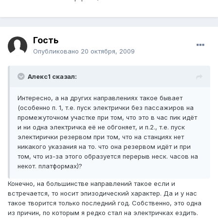
Гость
Опубликовано
20 октября, 2009
Алекс1 сказал:
Интересно, а на других направлениях такое бывает
(особенно п. 1, т.е. пуск электрички без пассажиров на
промежуточном участке при том, что это в час пик идёт
и ни одна электричка её не обгоняет, и п.2., т.е. пуск
электирички резервом при том, что на станциях нет
никакого указания на то. что она резервом идёт и при
том, что из-за этого образуется перерыв неск. часов на
некот. платформах)?
Конечно, на большинстве направлений такое если и
встречается, то носит эпизодический характер. Да и у нас
такое творится только последний год. Собственно, это одна
из причин, по которым я редко стал на электричках ездить.