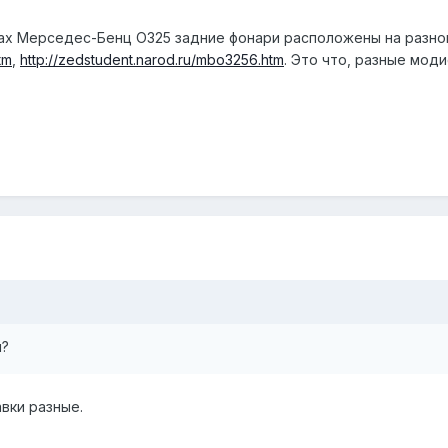
сах Мерседес-Бенц О325 задние фонари расположены на разной
tm
,
http://zedstudent.narod.ru/mbo3256.htm
. Это что, разные мод
и?
вки разные.