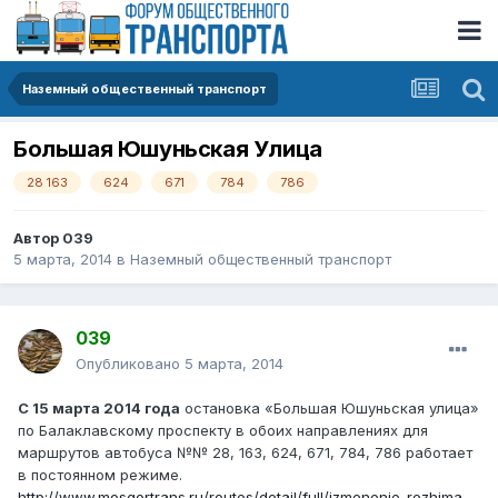
Наземный общественный транспорт
Большая Юшуньская Улица
28 163
624
671
784
786
Автор
039
5 марта, 2014
в
Наземный общественный транспорт
039
Опубликовано
5 марта, 2014
С 15 марта 2014 года
остановка «Большая Юшуньская улица»
по Балаклавскому проспекту в обоих направлениях для
маршрутов автобуса №№ 28, 163, 624, 671, 784, 786 работает
в постоянном режиме.
http://www.mosgortrans.ru/routes/detail/full/izmenenie-rezhima-