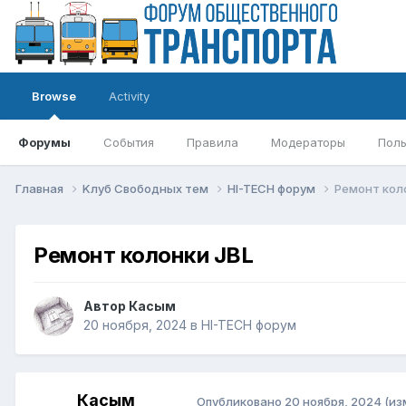
Browse
Activity
Форумы
События
Правила
Модераторы
Поль
Главная
Kлуб Свободных тем
HI-TECH форум
Ремонт кол
Ремонт колонки JBL
Автор
Касым
20 ноября, 2024
в
HI-TECH форум
Касым
Опубликовано
20 ноября, 2024
(из