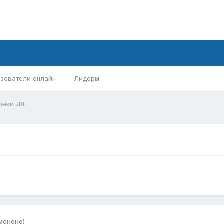
зователи онлайн
Лидеры
онки JBL
менено)