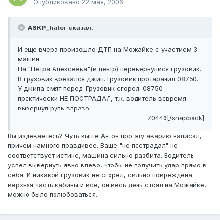
Опубликовано
22 мая, 2006
ASKP_hater сказал:
И еще вчера произошло ДТП на Можайке с участием 3
машин.
На "Петра Алексеева"(в центр) перевернулися грузовик.
В грузовик врезался джип. Грузовик протаранил 08750.
У джипа смят перед. Грузовик сгорел. 08750
практически НЕ ПОСТРАДАЛ, т.к. водитель вовремя
вывернул руль вправо.
70446[/snapback]
Вы издеваетесь? Чуть выше Антон про эту аварию написал,
причем намного правдивее. Ваше "не пострадал" не
соответствует истине, машина сильно разбита. Водитель
успел вывернуть явно влево, чтобы не получить удар прямо в
себя. И никакой грузовик не сгорел, сильно повреждена
верхняя часть кабины и все, он весь день стоял на Можайке,
можно было полюбоваться.