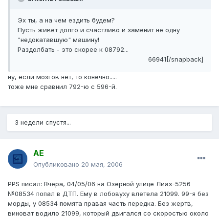
Эх ты, а на чем ездить будем?
Пусть живет долго и счастливо и заменит не одну
"недокатавшую" машину!
Раздолбать - это скорее к 08792...
66941[/snapback]
ну, если мозгов нет, то конечно.....
тоже мне сравнил 792-ю с 596-й.
3 недели спустя...
АЕ
Опубликовано
20 мая, 2006
PPS писал: Вчера, 04/05/06 на Озерной улице Лиаз-5256
№08534 попал в ДТП. Ему в лобовуху влетела 21099. 99-я без
морды, у 08534 помята правая часть передка. Без жертв,
виноват водило 21099, который двигался со скоростью около