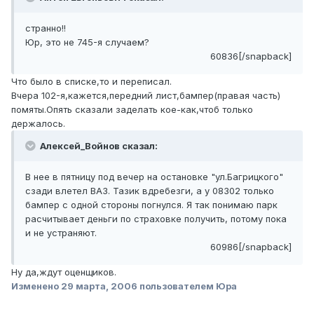
странно!!
Юр, это не 745-я случаем?
60836[/snapback]
Что было в списке,то и переписал.
Вчера 102-я,кажется,передний лист,бампер(правая часть)
помяты.Опять сказали заделать кое-как,чтоб только
держалось.
Алексей_Войнов сказал:
В нее в пятницу под вечер на остановке "ул.Багрицкого"
сзади влетел ВАЗ. Тазик вдребезги, а у 08302 только
бампер с одной стороны погнулся. Я так понимаю парк
расчитывает деньги по страховке получить, потому пока
и не устраняют.
60986[/snapback]
Ну да,ждут оценщиков.
Изменено
29 марта, 2006
пользователем Юра