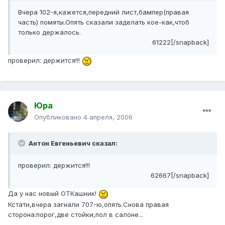
Вчера 102-я,кажется,передний лист,бампер(правая
часть) помяты.Опять сказали заделать кое-как,чтоб
только держалось.
61222[/snapback]
проверил: держится!!!
Юра
Опубликовано
4 апреля, 2006
Антон Евгеньевич сказал:
проверил: держится!!!
62667[/snapback]
Да у нас новый ОТКашник!
Кстати,вчера загнали 707-ю,опять.Снова правая
сторона:порог,две стойки,пол в салоне...