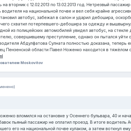
 на вторник с 12.02.2013 по 13.02.2013 год. Нетрезвый пассаж
ь водителя на национальной почве и вел себя крайне агрессив
ановил автобус, забежал в салон и ударил дебошира, оскорби
е чего схватил потерпевшего-дебошира за одежду и вышвырнул
 одной из полицейских автомобилей увидел автобус, на стекле
телю, совершившему преступление, однако он пытался уйти от
 водителя Абдулфатова Сулната полностью доказана, теперь е
ц Пензенской области Павел Ноженко находится в тяжёлом с
ml
ователем Moskovitov
менено)
женко вломился на остановке у Осеннего бульвара, 40 и нача
бавок пьяный пассажир не оплатил проезд. В итоге водитель 
шего его на национальной почве кулаком, а затем воткнул ему