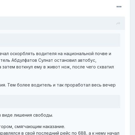
ачал оскорблять водителя на национальной почве и
итель Абдулфатов Сулнат остановил автобус,
 затем воткнул ему в живот нож, после чего схватил
я. Тем более водитель и так проработал весь вечер
в виде лишения свободы.
ктором, смягчающим наказание.
равлялся в свой последний рейс по 688, а к нему начал