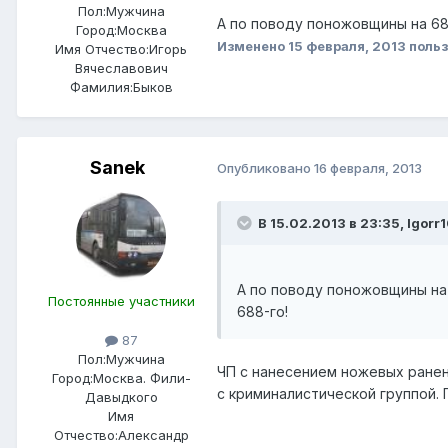
Пол:
Мужчина
А по поводу поножовщины на 688
Город:
Москва
Изменено
15 февраля, 2013
польз
Имя Отчество:
Игорь
Вячеславович
Фамилия:
Быков
Sanek
Опубликовано
16 февраля, 2013
В 15.02.2013 в 23:35, Igorr
А по поводу поножовщины на 
Постоянные участники
688-го!
87
Пол:
Мужчина
ЧП с нанесением ножевых ранен
Город:
Москва. Фили-
с криминалистической группой.
Давыдкого
Имя
Отчество:
Александр