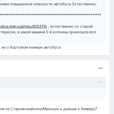
очника повышенной опасности-автобуса. Естественно,
*********************************************************
otobus.msk.ru/photo/605379/
, естественно со старой
нтересно, в какой машине 5-й колонны произошла вся
ке, ни о бортовом номере автобуса.
здом на Староможайское/Минскую и дальше к Универу?