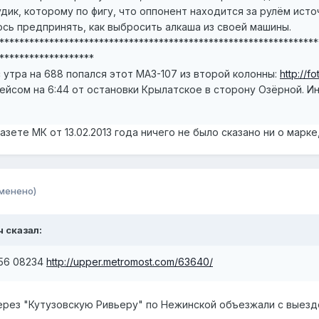
удик, которому по фигу, что оппонент находится за рулём ист
сь предпринять, как выбросить алкаша из своей машины.
****************************************************************
*******************
с утра на 688 попался этот МАЗ-107 из второй колонны:
http://f
ейсом на 6:44 от остановки Крылатское в сторону Озёрной. И
 газете МК от 13.02.2013 года ничего не было сказано ни о мар
менено)
ч сказал:
256 08234
http://upper.metromost.com/63640/
- через "Кутузовскую Ривьеру" по Нежинской объезжали с вые