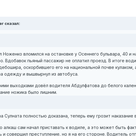
er сказал:
 Ноженко вломился на остановке у Осеннего бульвара, 40 и н
но. Вдобавок пьяный пассажир не оплатил проезд. В итоге вод
дебошира, оскорбившего его на национальной почве кулаком, а
а одежду и вышвырнул из автобуса.
оими выходками довёл водителя Абдулфатова до белого калени
вание ножика было лишним.
а Сулната полностью доказана, теперь ему грозит наказание 
о алкаш сам начал приставать к водиле, а это может быть фа
 и совершил преступление, но я на его стороне. Водитель отп