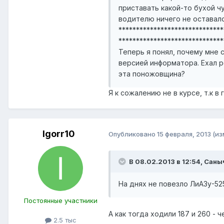
приставать какой-то бухой ч
водителю ничего не оставало
******************************
******************************
Теперь я понял, почему мне 
версией информатора. Ехал р
эта поножовщина?
Я к сожалению не в курсе, т.к в
Igorr10
Опубликовано
15 февраля, 2013
(из
В 08.02.2013 в 12:54, Саны
На днях не повезло ЛиАЗу-5
Постоянные участники
А как тогда ходили 187 и 260 
2.5 тыс