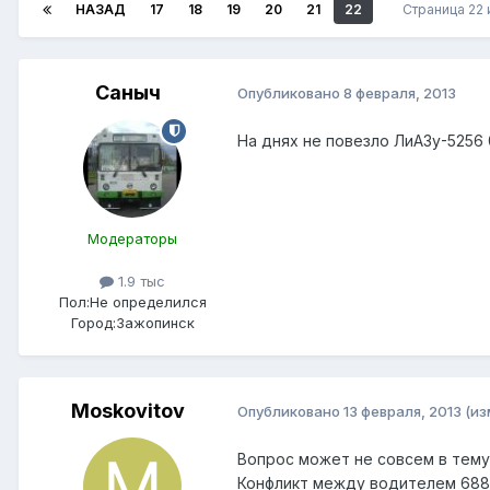
НАЗАД
17
18
19
20
21
22
Страница 22 
Саныч
Опубликовано
8 февраля, 2013
На днях не повезло ЛиАЗу-5256
Модераторы
1.9 тыс
Пол:
Не определился
Город:
Зажопинск
Moskovitov
Опубликовано
13 февраля, 2013
(из
Вопрос может не совсем в тему,
Конфликт между водителем 688