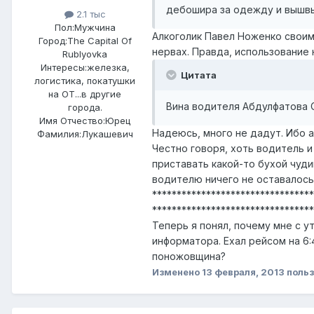
дебошира за одежду и вышвы
2.1 тыс
Пол:
Мужчина
Алкоголик Павел Ноженко своим
Город:
The Capital Of
нервах. Правда, использование
Rublyovka
Интересы:
железка,
Цитата
логистика, покатушки
на ОТ...в другие
Вина водителя Абдулфатова С
города.
Имя Отчество:
Юрец
Надеюсь, много не дадут. Ибо а
Фамилия:
Лукашевич
Честно говоря, хоть водитель и
приставать какой-то бухой чуди
водителю ничего не оставалось
*********************************
*********************************
Теперь я понял, почему мне с у
информатора. Ехал рейсом на 6:
поножовщина?
Изменено
13 февраля, 2013
польз