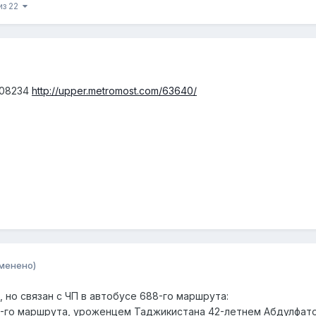
из 22
 08234
http://upper.metromost.com/63640/
менено)
 но связан с ЧП в автобусе 688-го маршрута:
-го маршрута, уроженцем Таджикистана 42-летнем Абдулфат