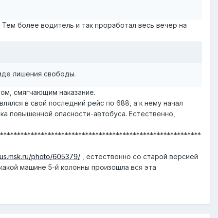
 Тем более водитель и так проработал весь вечер на
виде лишения свободы.
ром, смягчающим наказание.
лялся в свой последний рейс по 688, а к нему начал
ника повышенной опасности-автобуса. Естественно,
***********************************************************
obus.msk.ru/photo/605379/
, естественно со старой версией
 какой машине 5-й колонны произошла вся эта