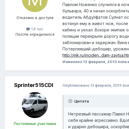
Павлом Ноженко случился в ночь
бульвара, 40 и начал оскорблят
водитель Абдулфатов Сулнат ост
Отказано в доступе
воткнул ему в живот нож, посл
1.8 тыс
кабину и уехал. Вскоре экипаж
Пол:
Не определился
полиции перекрыли дорогу води
заблокирован и задержан. Вина
Потерпевший-дебошир, урожене
http://mk.ru/inciden...dam-zaytsa.ht
Изменено
13 февраля, 2013
польз
Sprinter515CDI
Опубликовано
13 февраля, 2013
(из
Цитата
Нетрезвый пассажир Павел Но
себя крайне агрессивно. Вдо
Постоянные участники
и ударил дебошира, оскорбив