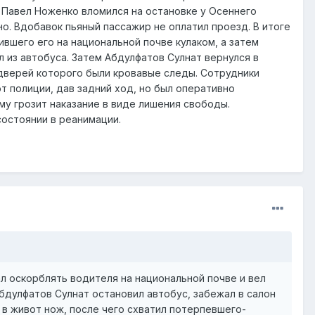
ир Павел Ноженко вломился на остановке у Осеннего
но. Вдобавок пьяный пассажир не оплатил проезд. В итоге
вшего его на национальной почве кулаком, а затем
 из автобуса. Затем Абдулфатов Сулнат вернулся в
 дверей которого были кровавые следы. Сотрудники
 полиции, дав задний ход, но был оперативно
му грозит наказание в виде лишения свободы.
остоянии в реанимации.
л оскорблять водителя на национальной почве и вел
Абдулфатов Сулнат остановил автобус, забежал в салон
 в живот нож, после чего схватил потерпевшего-