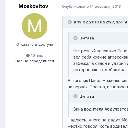
Moskovitov
Опубликовано
14 февраля, 2013
В 13.02.2013 в 22:27, Sprint
Цитата
Отказано в доступе
Нетрезвый пассажир Павел
1.8 тыс
вел себя крайне агрессив
Пол:
Не определился
забежал в салон и ударил 
потерпевшего-дебошира з
Алкоголик Павел Ноженко св
на нервах. Правда, использо
Цитата
Вина водителя Абдулфатов
Надеюсь, много не дадут. Иб
Честно говоря, хоть водитель