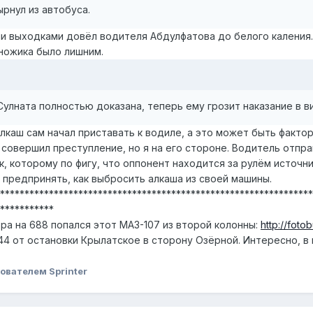
рнул из автобуса.
и выходками довёл водителя Абдулфатова до белого каления.
 ножика было лишним.
улната полностью доказана, теперь ему грозит наказание в 
лкаш сам начал приставать к водиле, а это может быть факто
 совершил преступление, но я на его стороне. Водитель отправ
к, которому по фигу, что оппонент находится за рулём источ
 предпринять, как выбросить алкаша из своей машины.
****************************************************************
***********
тра на 688 попался этот МАЗ-107 из второй колонны:
http://fot
44 от остановки Крылатское в сторону Озёрной. Интересно, в
ователем Sprinter