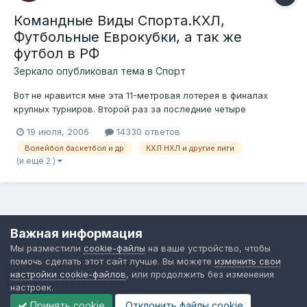
Командные Виды Спорта.КХЛ,
Футбольные Еврокубки, а так же
футбол в РФ
Зеркало
опубликовал тема в
Спорт
Вот не нравится мне эта 11-метровая лотерея в финалах
крупных турниров. Второй раз за последние четыре
Чемпионата Мира. Да и объективно говоря в 1990 тоже все к
19 июля, 2006
14330 ответов
этому шло, если бы судья на последних минутах пенальти не
Волейбол баскетбол и др
КХЛ НХЛ и другие лиги
придумал в ворота аргентинцев. Мое мнение - вернуться к
(и ещё 2 )
позабытому (после 197...
Язык
Обратная связь
Cookie-файлы
Важная информация
Форум общественного транспорта
Мы разместили
cookie-файлы
на ваше устройство, чтобы
Powered by Invision Community
помочь сделать этот сайт лучше. Вы можете
изменить свои
настройки cookie-файлов
, или продолжить без изменения
настроек.
Принять cookie
Отклонить файлы сookie