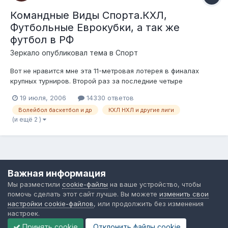
Командные Виды Спорта.КХЛ,
Футбольные Еврокубки, а так же
футбол в РФ
Зеркало
опубликовал тема в
Спорт
Вот не нравится мне эта 11-метровая лотерея в финалах
крупных турниров. Второй раз за последние четыре
Чемпионата Мира. Да и объективно говоря в 1990 тоже все к
19 июля, 2006
14330 ответов
этому шло, если бы судья на последних минутах пенальти не
Волейбол баскетбол и др
КХЛ НХЛ и другие лиги
придумал в ворота аргентинцев. Мое мнение - вернуться к
(и ещё 2 )
позабытому (после 197...
Язык
Обратная связь
Cookie-файлы
Важная информация
Форум общественного транспорта
Мы разместили
cookie-файлы
на ваше устройство, чтобы
Powered by Invision Community
помочь сделать этот сайт лучше. Вы можете
изменить свои
настройки cookie-файлов
, или продолжить без изменения
настроек.
Принять cookie
Отклонить файлы сookie