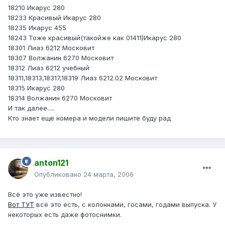
18210 Икарус 280
18233 Красивый Икарус 280
18235 Икарус 455
18243 Тоже красивый(такойже как 01411)Икарус 280
18301 Лиаз 6212 Московит
18307 Волжанин 6270 Московит
18312 Лиаз 6212 учебный
18311,18313,18317,18319 Лиаз 6212.02 Московит
18315 Икарус 280
18314 Волжанин 6270 Московит
И так далее.....
Кто знает еще номера и модели пишите буду рад
anton121
Опубликовано
24 марта, 2006
Всё это уже известно!
Вот ТУТ
всё это есть, с колоннами, госами, годами выпуска. У
некоторых есть даже фотоснимки.