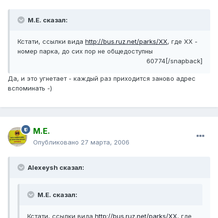
М.Е. сказал:
Кстати, ссылки вида
http://bus.ruz.net/parks/XX
, где XX -
номер парка, до сих пор не общедоступны
60774[/snapback]
Да, и это угнетает - каждый раз приходится заново адрес
вспоминать -)
М.Е.
Опубликовано
27 марта, 2006
Alexeysh сказал:
М.Е. сказал:
Кстати, ссылки вида
http://bus.ruz.net/parks/XX
, где