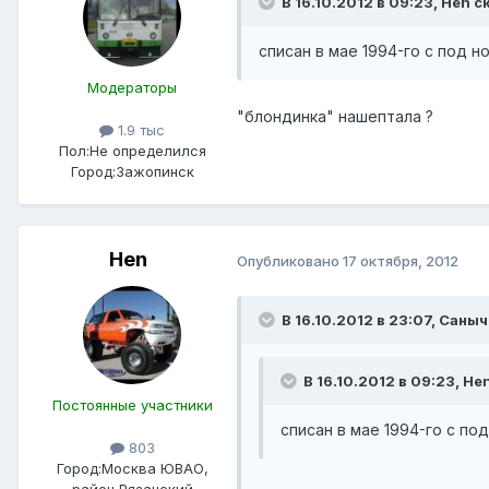
В 16.10.2012 в 09:23, Hen с
списан в мае 1994-го с под 
Модераторы
"блондинка" нашептала ?
1.9 тыс
Пол:
Не определился
Город:
Зажопинск
Hen
Опубликовано
17 октября, 2012
В 16.10.2012 в 23:07, Саныч
В 16.10.2012 в 09:23, He
Постоянные участники
списан в мае 1994-го с по
803
Город:
Москва ЮВАО,