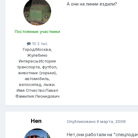
А они на линии ездили?
Постоянные участники
10.3 тыс
Город:
Москва,
Жулебино
Интересы:
История
транспорта, футбол,
животные (хорьки),
автомобиль,
велосипед, лыжи.
Имя Отчество:
Павел
Фамилия:
Леонидович
Hen
Опубликовано
6 марта, 2009
Нет,они работали на "спецподач