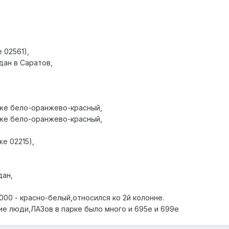
 02561),
дан в Саратов,
зже бело-оранжево-красный,
зже бело-оранжево-красный,
е 02215),
дан,
00 - красно-белый,относился ко 2й колонне.
е люди,ЛАЗов в парке было много и 695е и 699е