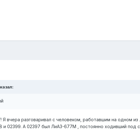
сказал:
ый
 Я вчера разговаривал с человеком, работавшим на одном из Л
8 и 02399. А 02397 был ЛиАЗ-677М , постоянно ходивший под 