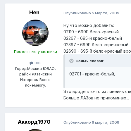
Hen
Опубликовано
5 марта, 2009
Ну что можно добавить:
02110 - 699Р бело-красный
02267 - 695-й красно-белый
02397 - 699Р бело-коричневый
02690 - 695-й бело-красный вр
Постоянные участники
Саныч сказал:
803
Город:
Москва ЮВАО,
02701 - красно-белый,
район Рязанский
Интересы:
Всего
понемногу.
Это вроде кто-то из линейных к
Больше ЛАЗов не припоминаю...
Аккорд1970
Опубликовано
6 марта, 2009