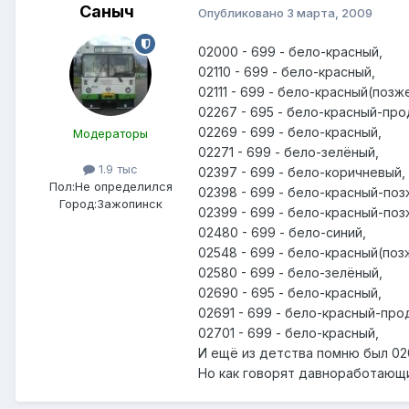
Саныч
Опубликовано
3 марта, 2009
02000 - 699 - бело-красный,
02110 - 699 - бело-красный,
02111 - 699 - бело-красный(позже
02267 - 695 - бело-красный-про
02269 - 699 - бело-красный,
Модераторы
02271 - 699 - бело-зелёный,
1.9 тыс
02397 - 699 - бело-коричневый,
Пол:
Не определился
02398 - 699 - бело-красный-по
Город:
Зажопинск
02399 - 699 - бело-красный-по
02480 - 699 - бело-синий,
02548 - 699 - бело-красный(позж
02580 - 699 - бело-зелёный,
02690 - 695 - бело-красный,
02691 - 699 - бело-красный-про
02701 - 699 - бело-красный,
И ещё из детства помню был 020
Но как говорят давноработающи