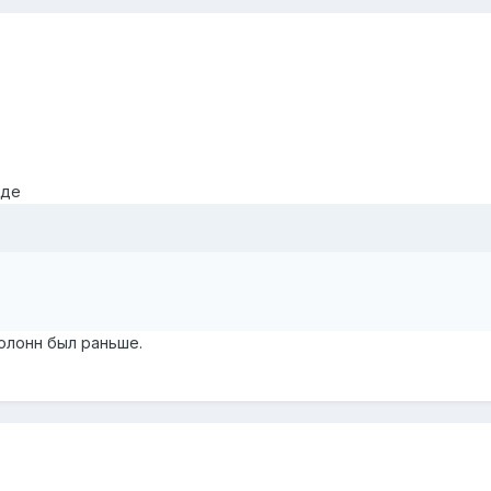
оде
олонн был раньше.