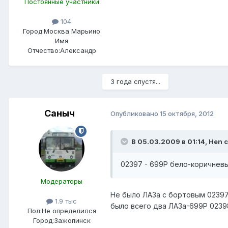
Постоянные участники
104
Город:
Москва Марьино
Имя
Отчество:
Александр
3 года спустя...
Саныч
Опубликовано
15 октября, 2012
В 05.03.2009 в 01:14, Hen 
02397 - 699Р бело-коричнев
Модераторы
Не было ЛАЗа с бортовым 02397!
1.9 тыс
было всего два ЛАЗа-699Р 0239
Пол:
Не определился
Город:
Зажопинск