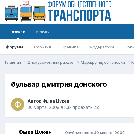
Browse
Activity
Форумы
События
Правила
Модераторы
Поль
Главная
Дискуссионный раздел
Маршруты, остановки
K
бульвар дмитрия донского
Автор
Фыва Цукен
30 марта, 2009
в
Kак проехать до...
Фыва Цукен
Опубликовано
30 марта, 2009