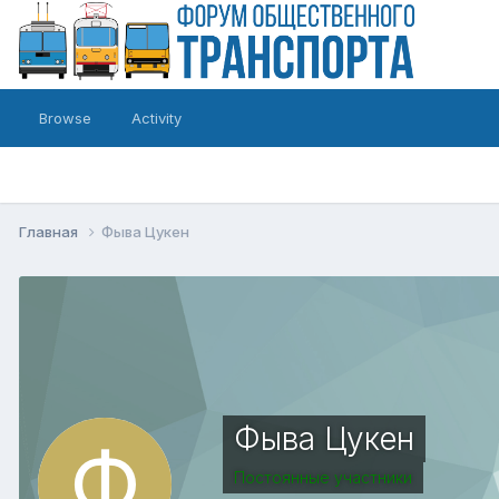
Browse
Activity
Главная
Фыва Цукен
Фыва Цукен
Постоянные участники