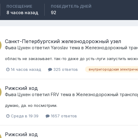
ПОСЕЩЕНИЕ
ПОБЕДИТЕЛЬ ДНЕЙ
8 часов назад
92
Санкт-Петербургский железнодорожный узел
Фыва Цукен
ответил
Yaroslav
тема в
Железнодорожный тра
область не заказывает. так-то даже до усть-луги запустить мож
14 часов назад
325 ответов
внутригородская электричк
Рижский ход
Фыва Цукен
ответил
FRV
тема в
Железнодорожный транспо
думаю, да. но посмотрим.
Среда в 19:39
1657 ответов
Рижский ход