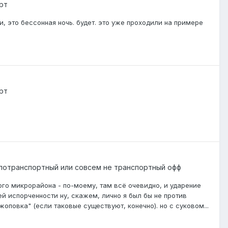
рт
и, это бессонная ночь. будет. это уже проходили на примере
рт
лотранспортный или совсем не транспортный офф
ого микрорайона - по-моему, там всё очевидно, и ударение
ей испорченности ну, скажем, лично я был бы не против
оповка" (если таковые существуют, конечно). но с суковом...