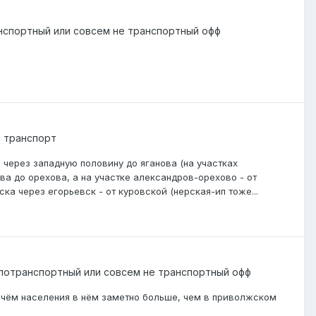
нспортный или совсем не транспортный офф
 транспорт
 через западную половину до яганова (на участках
ва до орехова, а на участке александров-орехово - от
ка через егорьевск - от куровской (нерская-ип тоже...
лотранспортный или совсем не транспортный офф
ричём населения в нём заметно больше, чем в приволжском