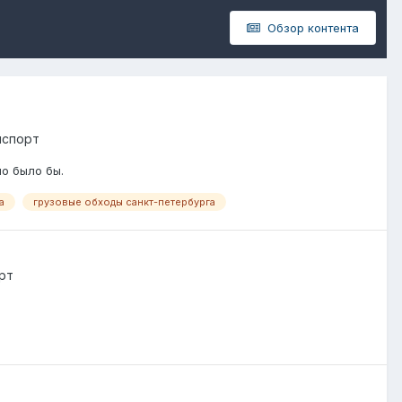
Обзор контента
нспорт
но было бы.
а
грузовые обходы санкт-петербурга
рт