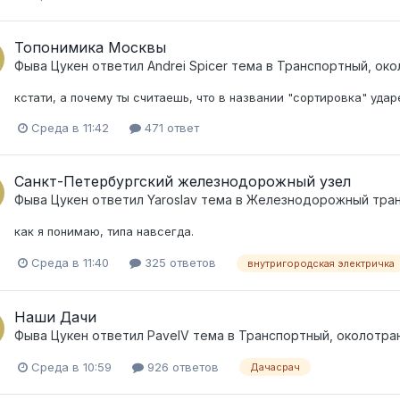
Топонимика Москвы
Фыва Цукен
ответил
Andrei Spicer
тема в
Транспортный, око
кстати, а почему ты считаешь, что в названии "сортировка" удар
Среда в 11:42
471 ответ
Санкт-Петербургский железнодорожный узел
Фыва Цукен
ответил
Yaroslav
тема в
Железнодорожный тра
как я понимаю, типа навсегда.
Среда в 11:40
325 ответов
внутригородская электричка
Наши Дачи
Фыва Цукен
ответил
PavelV
тема в
Транспортный, околотра
Среда в 10:59
926 ответов
Дачасрач