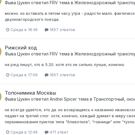
Фыва Цукен
ответил
FRV
тема в
Железнодорожный транспо
можно. но вставать в пятом часу утра - радости мало. фактическ
двухновгородского поезда.
Среда в 18:36
1657 ответов
Рижский ход
Фыва Цукен
ответил
FRV
тема в
Железнодорожный транспо
на ржд пишут, что в 5.20. хотя это не сильно лучше, конечно.
Среда в 17:06
1657 ответов
Топонимика Москвы
Фыва Цукен
ответил
Andrei Spicer
тема в
Транспортный, око
не всегда удаётся, это да. но возвращаясь к названию ивановск
падает на третий слог. хотя, конечно, каждый думает в меру сво
переименования пунктов типа "блевотное", "говнищи" или "тухлож
Среда в 12:49
471 ответ