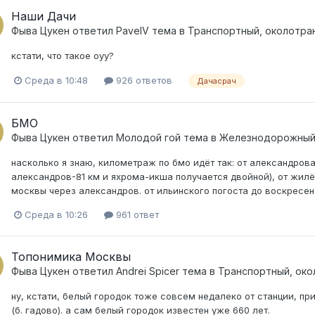
Наши Дачи
Фыва Цукен
ответил
PavelV
тема в
Транспортный, околотра
кстати, что такое оуу?
Среда в 10:48
926 ответов
Дачасрач
БМО
Фыва Цукен
ответил
Молодой гой
тема в
Железнодорожный
насколько я знаю, километраж по бмо идёт так: от александрова
александров-81 км и яхрома-икша получается двойной), от жилё
москвы через александров. от ильинского погоста до воскресенс
Среда в 10:26
961 ответ
Топонимика Москвы
Фыва Цукен
ответил
Andrei Spicer
тема в
Транспортный, око
ну, кстати, белый городок тоже совсем недалеко от станции, п
(б. гадово). а сам белый городок известен уже 660 лет.