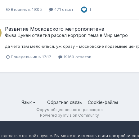
Вторник в 19:05
471 ответ
1
Развитие Московского метрополитена
Фыва Цукен
ответил
рассел нортроп
тема в
Мир метро
да чего там мелочиться. уж сразу - московские подземные цен
Понедельник в 17:17
19169 ответов
Язык
Обратная связь
Cookie-файлы
Форум общественного транспорта
Powered by Invision Community
 сделать этот сайт лучше. Вы можете
изменить свои настройки coo