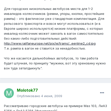
Для городских низкопольных автобусов места для 1-2
инвалидов-колясочников (ремни, упоры, кнопки, простейшие
рампы) - это фактически уже стандартная комплектация. Для
рельсового транспорта и вовсе могут использоваться (и в
Европе широко используются) низкие платформы, с которых
инвалид-колясочник может заехать в вагон самостоятельно
без каких-либо подготовительных действий:
http://www.railfaneurope.net/pix/ie/trams/...eenline2_cd.jpg
Т.е. рампа в вагон не ставится за ненадобностью.
Что же касается дальнобойных автобусов, то там работа
будет штучная, по принципу "мужики, вот эту хреновину нужно
вон туда заталдыкнуть".
Molotok77
Опубликовано
4 июня, 2009
Рассматриваю городские автобусы на примере Маз 103, ЛиАЗ
5256 и ЛиАЗ 5256 "Инвалидный"