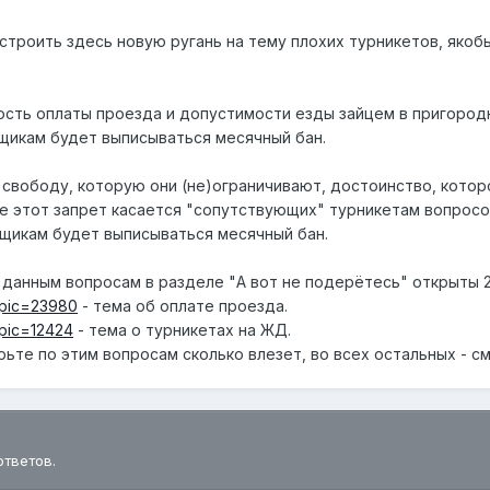
устроить здесь новую ругань на тему плохих турникетов, яко
сть оплаты проезда и допустимости езды зайцем в пригород
щикам будет выписываться месячный бан.
 свободу, которую они (не)ограничивают, достоинство, которо
е этот запрет касается "сопутствующих" турникетам вопросов,
нщикам будет выписываться месячный бан.
 данным вопросам в разделе "А вот не подерётесь" открыты 
topic=23980
- тема об оплате проезда.
opic=12424
- тема о турникетах на ЖД.
те по этим вопросам сколько влезет, во всех остальных - см. п
ответов.