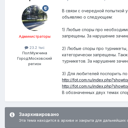
В связи с очередной попыткой 
объявляю о следующем:
1) Любые споры про необходимо
запрещены. За нарушение зачин
Администраторы
23.2 тыс
2) Любые споры про турникеты,
Пол:
Мужчина
категорически запрещены. Такж
Город:
Московский
турникетов. За нарушение зачи
регион
3) Для любителей поспорить по
http://fot.com.ru/index.php?show
http://fot.com.ru/index.php?showt
В обозначенных двух темах спорь
Заархивировано
Эта тема находится в архиве и закрыта для дальнейших 