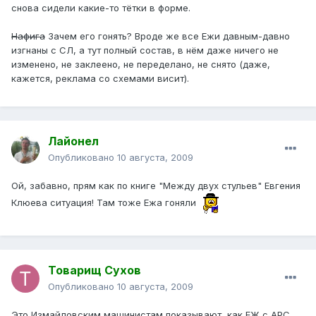
снова сидели какие-то тётки в форме.
Нафига
Зачем его гонять? Вроде же все Ежи давным-давно
изгнаны с СЛ, а тут полный состав, в нём даже ничего не
изменено, не заклеено, не переделано, не снято (даже,
кажется, реклама со схемами висит).
Лайонел
Опубликовано
10 августа, 2009
Ой, забавно, прям как по книге "Между двух стульев" Евгения
Клюева ситуация! Там тоже Ежа гоняли
Товарищ Сухов
Опубликовано
10 августа, 2009
Это Измайловским машинистам показывают, как ЕЖ с АРС