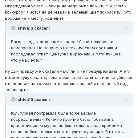
Ограждения убрать - улицы не надо было помыть с мылом к
конкурсу? Листья на деревьях в зелёный цвет покрасить? Это
вообще не к месту, извините.
shiva16 сказал:
Вагоны подготовленные к трассе были технически
неисправны. На вопрос о их техническом состоянии
последовал ответ (цензурно выражаясь) "Это лучшее,
что у нас есть."
Ну дык правду же сказали - могли и не предупреждать. А эти
вагоны будут ездить, пока сами не развалятся, или не убьется
сто человек на холмах, что покажет, какой это опасный вид
транспорта.
shiva16 сказал:
Культурная программа была тоже весьма
посредственная. Конечно приятно было побывать в
краеведческом музее, но была одна острая проблема
нигде не было возможности купить сувениры. В итоге в
краеведческом музее купили увезли домой пару