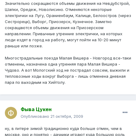
Значительно сокращаются объемы движения на Невдубстрой,
Шапки, Оредеж, Новолисино. Отменяются некоторые
электрички на Лугу, Ораниенбаум, Калище, Белоостров (через
Сестрорецк), Выборг, Приозерск, Кузнечное. Заметно
сокращаются объемы движения на Приозерском
направлении. Привычные утренние электрички, на которых
люди ездят в город на работу, могут пойти на 10-20 минут
раньше или позже.
Многострадальные поезда Малая Вишера - Новгород все-таки
отменены, назначена одна утренняя пара Малая Вишера -
Чудово. А вот Мологский ход не пострадал совсем, выжили и
тепловозные ходы вокруг Выборга - лишь отменена дневная
пара по выходным на Хийтолу.
Фыва Цукен
Опубликовано
21 октября, 2009
ну, в питере зимой традиционно куда больше отмен, чем в
москве. оно и понятно - дачники играют куда большую роль