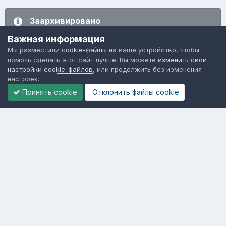
Заархивировано
Эта тема находится в архиве и закрыта для
Важная информация
дальнейших ответов.
Мы разместили
cookie-файлы
на ваше устройство, чтобы
помочь сделать этот сайт лучше. Вы можете
изменить свои
настройки cookie-файлов
, или продолжить без изменения
Перейти к списку тем
настроек.
Принять cookie
Отклонить файлы сookie
Последние посетители
0 пользователей онлайн
Ни одного зарегистрированного пользователя не
просматривает данную страницу
Язык
Обратная связь
Cookie-файлы
Форум общественного транспорта
Powered by Invision Community