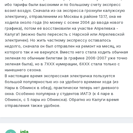
ибо тарифы были высокими и по большому счету экспресс
возил воздух. Сначала из-за экспресса грохнули калужскую
электричку, отправлением из Москвы в районе 13.17, она не
ходила около года (по моему с осени 2004 до ввода нового
графика), потом её восстановили на участве Апрелевка -
Калуга1 (можно было пересесть с Нарской или Апрелевской
электричек). Но жить частному экспрессу оставалось
недолго, сначала он был отправлен на ремонт на месяц, из
которого так и не вернулся. Вместо него стала ходить обычная
зеленая по обычным билетам (в графике 2006-2007 уже точно
зеленая была), но в 7ХХХ нумерации, 6ХХХ стала только с
нынешнего сезона.
В настоящее время экспрессная электричка пользуется
большой популярностью из-за удобного времени хода (из
Нары в Обнинск в обед), практически теперь нет дневного
окна. Особенно популярна у студентов ИАТЭ (к 4 паре в
Обнинск, с 5 пары из Обнинска). Обратно из Калуги время
отправления также удобное.
igla