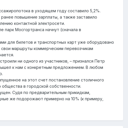
ссажиропотока в уходящем году составило 5,2%.
ранее повышение зарплаты, а также заставило
лению контактной электросети.
 парк Мосгортранса начнут (сначала в
ами для билетов и транспортных карт уже оборудовано
ть свои маршруты коммерческим перевозчикам
чается.
троили ни одного из участников, – признался Петр
 вышел к нам с конкретным предложением. В любом
о.
Выпущенное на этот счет постановление столичного
о общества в городской собственности.
ущен. Судя по предварительным прикидкам,
здные же подорожают примерно на 10% (к примеру,