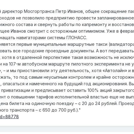
й директор Мосгортранса Петр Иванов, общее сокращение па
ходов не позволило предприятию провести запланированное 
жного состава и свернуть работы по капремонту и восстанов
щее Иванов смотрит с осторожным оптимизмом. Уже в феврале
нащать навигаторами системы ГЛОНАСС.
появятся первые муниципальные маршрутные такси (валидатор
вовать все городские проездные документы. А вот передава
, хотя в отдаленной перспективе такая возможность не исклю
 на 107-м автобусном маршруте пилотного эксперимента не ус
 – и мы приостановили эту деятельность, хотя «Автолайн» и
лжать, то под самым неусыпным контролем и крайне осторожн
в, опасаться и намеченного на будущий год акционирования. 
 приватизации и предписывает оставить 100% акций закрытог
нт о повышении тарифов исполнительной властью еще не вып
ена билета на одиночную поездку – с 20 до 24 рублей. Прое
ого транспорта – с 650 до 700 руб.)."
?aid=88778