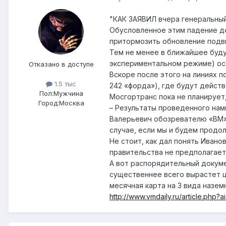
"КАК ЗАЯВИЛ вчера генеральны
Обусловленное этим падение до
притормозить обновление подви
Тем не менее в ближайшее буду
экспериментальном режиме) ос
Отказано в доступе
Вскоре после этого на линиях 
1.5 тыс
242 «форда»), где будут дейст
Пол:
Мужчина
Мосгортранс пока не планирует
Город:
Москва
– Результаты проведенного нами
Валерьевич обозревателю «ВМ»,
случае, если мы и будем продо
Не стоит, как дал понять Ивано
правительства не предполагает
А вот распорядительный докуме
существеннее всего вырастет ц
месячная карта на 3 вида наземн
http://www.vmdaily.ru/article.php