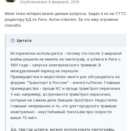
Опубликовано
6 февраля, 2010
Меня тоже интересовали данные вопросы. Задал я их на СТТС
редактору БД по Риге. Антон ответил. За что ему огромное
спасибо.
Цитата
Исторически используется - потому что после 2 мировой
войны решили не менять на пантограф, а штанга в Риге с
1901 года - запуска электрического трамвая. В
междувоенный период не перешли.
Преимущества и недостатки: много раз обсуждалось на
форуме "Транспорт в России" - www.tr.ru/forum. Главные
преимущества - проще КС и проще трам/трол пересечки.
У нас например, встречаются трам/трол пересечки,
которые на самом деле бывшие трол/трол. Недостатки
главные: непривычно и то, что для городского трамвая
неактуально - неустойчивый токосъем при скорости
выше 70 км/ч.
Да, там где штанга, можно использовать пантографы,