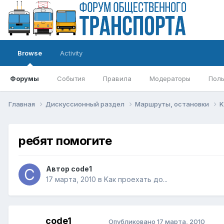
Browse
Activity
Форумы
События
Правила
Модераторы
Поль
Главная
Дискуссионный раздел
Маршруты, остановки
K
ребят помогите
Автор
code1
17 марта, 2010
в
Kак проехать до...
code1
Опубликовано
17 марта, 2010