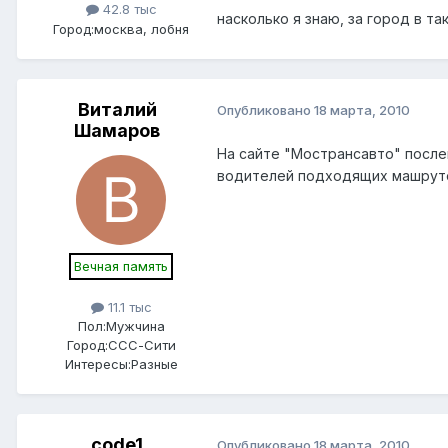
42.8 тыс
насколько я знаю, за город в т
Город:
москва, лобня
Виталий
Опубликовано
18 марта, 2010
Шамаров
На сайте "Мострансавто" после
водителей подходящих машруток
Вечная память
11.1 тыс
Пол:
Мужчина
Город:
ССС-Сити
Интересы:
Разные
code1
Опубликовано
18 марта, 2010