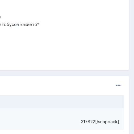
?
автобусов какието?
317822[/snapback]