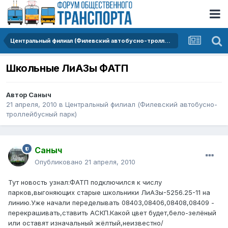
Центральный филиал (Филевский автобусно-троллейбусный парк)
Школьные ЛиАЗы ФАТП
Автор
Саныч
21 апреля, 2010
в
Центральный филиал (Филевский автобусно-
троллейбусный парк)
Саныч
Опубликовано
21 апреля, 2010
Тут новость узнал:ФАТП подключился к числу
парков,выгоняющих старые школьники ЛиАЗы-5256.25-11 на
линию.Уже начали переделывать 08403,08406,08408,08409 -
перекрашивать,ставить АСКП.Какой цвет будет,бело-зелёный
или оставят изначальный жёлтый,неизвестно/