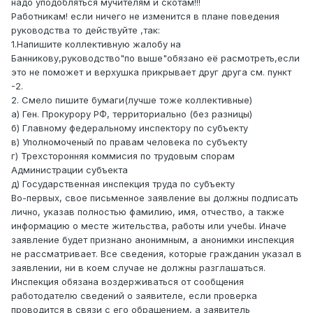
надо уподобляться мучителям и скотам!!!
Работникам! если ничего не изменится в плане поведения
руководства то действуйте ,так:
1.Напишите коллективную жалобу на
Банникову,руководство"по выше"обязано её расмотреть,если
это не поможет и верхушка прикрывает друг друга см. пункт
-2.
2. Смело пишите бумаги(лучше тоже коллективные)
а) Ген. Прокурору РФ, территориально (без разницы)
б) Главному федеральному инспектору по субъекту
в) Уполномоченый по правам человека по субъекту
г) Трехсторонняя коммисия по трудовым спорам
Администрации субъекта
д) Государственная инспекция труда по субъекту
Во-первых, свое письменное заявление вы должны подписать
лично, указав полностью фамилию, имя, отчество, а также
информацию о месте жительства, работы или учебы. Иначе
заявление будет признано анонимным, а анонимки инспекция
не рассматривает. Все сведения, которые гражданин указал в
заявлении, ни в коем случае не должны разглашаться.
Инспекция обязана воздерживаться от сообщения
работодателю сведений о заявителе, если проверка
проводится в связи с его обращением, а заявитель