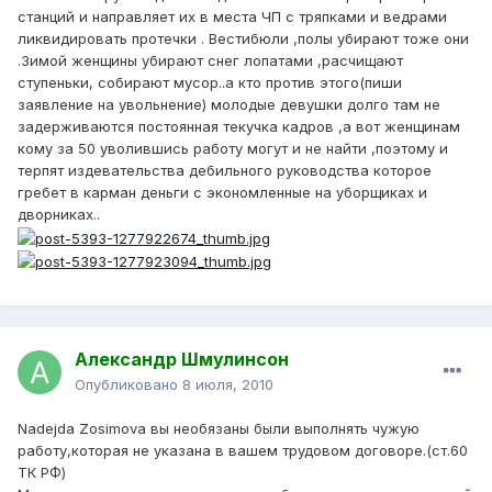
станций и направляет их в места ЧП с тряпками и ведрами
ликвидировать протечки . Вестибюли ,полы убирают тоже они
.Зимой женщины убирают снег лопатами ,расчищают
ступеньки, собирают мусор..а кто против этого(пиши
заявление на увольнение) молодые девушки долго там не
задерживаются постоянная текучка кадров ,а вот женщинам
кому за 50 уволившись работу могут и не найти ,поэтому и
терпят издевательства дебильного руководства которое
гребет в карман деньги с экономленные на уборщиках и
дворниках..
Александр Шмулинсон
Опубликовано
8 июля, 2010
Nadejda Zosimova вы необязаны были выполнять чужую
работу,которая не указана в вашем трудовом договоре.(ст.60
ТК РФ)