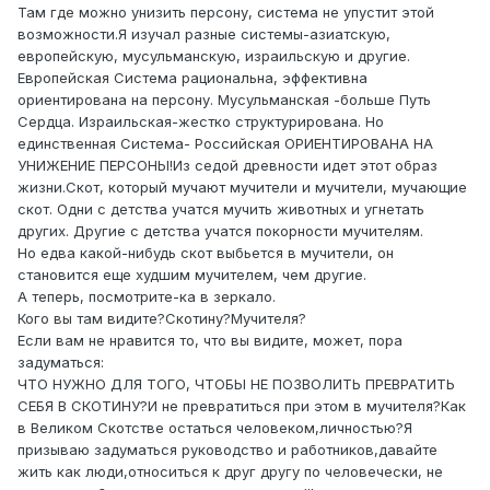
Там где можно унизить персону, система не упустит этой
возможности.Я изучал разные системы-азиатскую,
европейскую, мусульманскую, израильскую и другие.
Европейская Система рациональна, эффективна
ориентирована на персону. Мусульманская -больше Путь
Сердца. Израильская-жестко структурирована. Но
единственная Система- Российская ОРИЕНТИРОВАНА НА
УНИЖЕНИЕ ПЕРСОНЫ!Из седой древности идет этот образ
жизни.Скот, который мучают мучители и мучители, мучающие
скот. Одни с детства учатся мучить животных и угнетать
других. Другие с детства учатся покорности мучителям.
Но едва какой-нибудь скот выбьется в мучители, он
становится еще худшим мучителем, чем другие.
А теперь, посмотрите-ка в зеркало.
Кого вы там видите?Скотину?Мучителя?
Если вам не нравится то, что вы видите, может, пора
задуматься:
ЧТО НУЖНО ДЛЯ ТОГО, ЧТОБЫ НЕ ПОЗВОЛИТЬ ПРЕВРАТИТЬ
СЕБЯ В СКОТИНУ?И не превратиться при этом в мучителя?Как
в Великом Скотстве остаться человеком,личностью?Я
призываю задуматься руководство и работников,давайте
жить как люди,относиться к друг другу по человечески, не