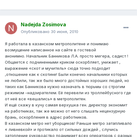
Nadejda Zosimova
Опубликовано
30 июня, 2010
Я работала в казанском метрополитене и понимаю
возмущение написанное на сайте в гостевой
анонимно. Начальник Банникова Л.А. просто мегера, садист !
Общается с подчиненными криком оскорбляет, унижает ,
выражение «скот и мучитель» сюда точно подходит
,отношение как к скотине! Были конечно начальники которых
не любили, так же было много достойных хороших людей, но
таких как Банникова нужно назначать в тюрьмы со строгим
режимом –надзирателем. Её перевели из троллейбусного где
от неё все «вешались» в метрополитен.
И ещё скажу в кучу самая верхушка ген. директор экономит
на работниках, так же можно от него слышать нецензурную
брань, оскорбления в адрес работников.
В казанском метро нет уборщиков! Раньше метро затапливало
« ливневкой» и протикало от сильных дождей , случись
затопление руководство поднимает всех операторов с разных