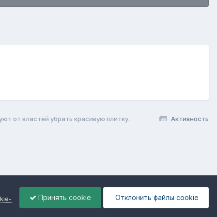
уют от властей убрать красивую плитку.
Активность
Принять cookie
Отклонить файлы сookie
kie-