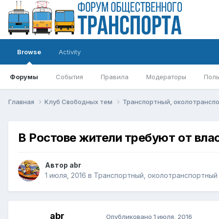
Browse
Activity
Форумы
События
Правила
Модераторы
Поль
Главная
Kлуб Свободных тем
Транспортный, околотрансп
В Ростове жители требуют от вла
Автор
abr
1 июля, 2016
в
Транспортный, околотранспортный 
abr
Опубликовано
1 июля, 2016