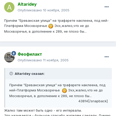
Altaridey
Опубликовано
10 ноября, 2005
Причём "Ереванская улица" на трафарете наклеена, под ней-
Платформа Москворечье
Эхх,жалко,что не до
Москворечья, в дополнение к 289, не плохо бы...
Феофилакт
Опубликовано
11 ноября, 2005
Altaridey сказал:
Причём "Ереванская улица" на трафарете наклеена, под
ней-Платформа Москворечье
Эхх,жалко,что не до
Москворечья, в дополнение к 289, не плохо бы...
43814[/snapback]
Жалко там может быть одно - его интервалы.
Это называется - большое спасибо жителям сделали. Думаю,