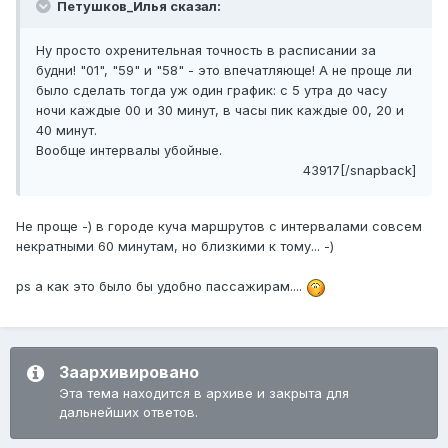
Петушков_Илья сказал:
Ну просто охренительная точность в расписании за
будни! "01", "59" и "58" - это впечатляюще! А не проще ли
было сделать тогда уж один график: с 5 утра до часу
ночи каждые 00 и 30 минут, в часы пик каждые 00, 20 и
40 минут.
Вообще интервалы убойные.
43917[/snapback]
Не проще -) в городе куча маршрутов с интервалами совсем
некратными 60 минутам, но близкими к тому... -)
ps а как это было бы удобно пассажирам....
Заархивировано
Эта тема находится в архиве и закрыта для
дальнейших ответов.