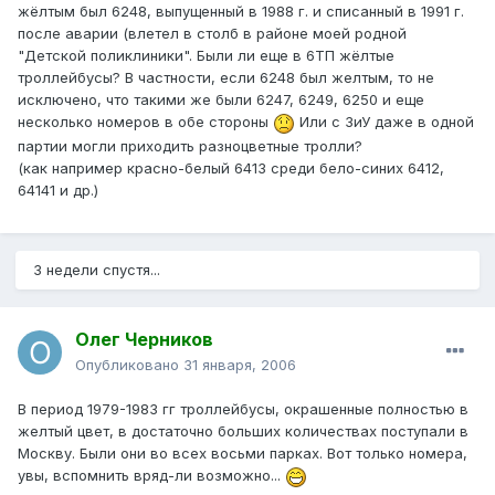
жёлтым был 6248, выпущенный в 1988 г. и списанный в 1991 г.
после аварии (влетел в столб в районе моей родной
"Детской поликлиники". Были ли еще в 6ТП жёлтые
троллейбусы? В частности, если 6248 был желтым, то не
исключено, что такими же были 6247, 6249, 6250 и еще
несколько номеров в обе стороны
Или с ЗиУ даже в одной
партии могли приходить разноцветные тролли?
(как например красно-белый 6413 среди бело-синих 6412,
64141 и др.)
3 недели спустя...
Олег Черников
Опубликовано
31 января, 2006
В период 1979-1983 гг троллейбусы, окрашенные полностью в
желтый цвет, в достаточно больших количествах поступали в
Москву. Были они во всех восьми парках. Вот только номера,
увы, вспомнить вряд-ли возможно...