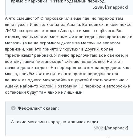
прямо с парковки -1 этаж подземный переход
52880[/snapback]
А что смешного? С парковки или ещё где, но переход там
явно нужен. И не только из-за Ашана. Во-первых, в комплексе
Л-153 находится не только Ашан, но и много ещё чего. Во-
вторых, очень многие местные жители ходят туда просто как в
магазин (а не на огромном джипе за месячным запасом
провизии, как это принято у "крутых" в других, более
"престижных" районах). Я лично предпочитаю всё свежее, и
поэтому такие "мегапоходы" считаю нелепостью. Но это -
личное дело каждого. На перекрёятке этом народу довольно
много, причём хватает и тех, кто просто передвигается
пешком из одного микрорайона в другой безотносительно к
Ашану. Район-то жилой! Поэтому IMHO переход и автобусные
остановки будут там явно не лишними.
Феофилакт сказал:
А такие магазины народ на машинах ездит
52821[/snapback]