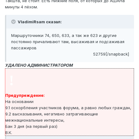
Такшта, не стоит. Есть Нижние поля, от которых до АШАНа
минуты 4 пёхом.
VladimiRsam сказал:
Маршруточники 74, 650, 633, а так же 623 и другие
постоянно причаливают там, высаживая и подсаживая
пассажиров
52759[/snapback]
УДАЛЕНО АДМИНИСТРАТОРОМ
!
Предупреждение:
На основании
9.1 оскорбления участников форума, а равно любых граждан,
9.2 высказывания, негативно затрагивающие
межнациональные интересы,
Бан 3 дня (на первый раз)
В.К.