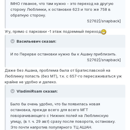
IMHO глваное, что там нужно - это переход на другую
сторону Люблинки, к остановке 623 и того же 758 в
обратную сторону.
52762[/snapback]
Угу, прямо с парковки -1 этаж подземный переход
Васильевич сказал:
И по Перерве остановки нужно бы к Ашану приблизить.
52762[/snapback]
Даже без Ашана, проблема была от Братиславской на
Люблинку попасть (без МТ), т.к. с 657-го пересаживаться уж
крайне не удобно и далеко.
VladimiRsam сказал:
Было бы очень удобно, что бы появилась новая
остановка, прежде всего для всего МГТ
поворачивающего с Нижних полей на Люблинскую
улицу, (в т. ч. 29 авт) сразу после поворота, остановку.
Это почти напротив популярного ТЦ АШАН.