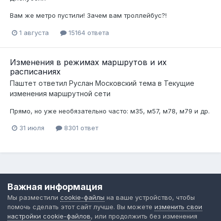
Вам же метро пустили! Зачем вам троллейбус?!
1 августа
15164 ответа
Изменения в режимах маршрутов и их
расписаниях
Паштет
ответил
Руслан Московский
тема в
Текущие
изменения маршрутной сети
Прямо, но уже необязательно часто: м35, м57, м78, м79 и др.
31 июля
8301 ответ
Язык
Обратная связь
Cookie-файлы
Важная информация
Форум общественного транспорта
Мы разместили
cookie-файлы
на ваше устройство, чтобы
Powered by Invision Community
помочь сделать этот сайт лучше. Вы можете
изменить свои
настройки cookie-файлов
, или продолжить без изменения