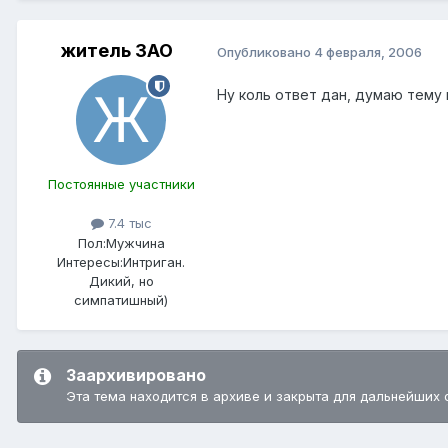
житель ЗАО
Опубликовано
4 февраля, 2006
Ну коль ответ дан, думаю тему
Постоянные участники
7.4 тыс
Пол:
Мужчина
Интересы:
Интриган.
Дикий, но
симпатишный)
Заархивировано
Эта тема находится в архиве и закрыта для дальнейших 