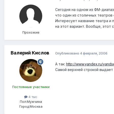
Сегодня на одном из ФМ-диапазо
что один из столичных театров 
Интересует название театра и 
на этот вариант. Вообще, этот с
Прохожие
Валерий Кислов
Опубликовано
4 февраля, 2006
А так:
http://www.yandex.ru/yan
Самой верхней строкой выдает
Постоянные участники
4 тыс
Пол:
Мужчина
Город:
Москва