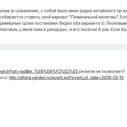
нов (к сожалению, с собой было мини-радио китайского пр-ва
собирается ставить свой вариант "Поминальной молитвы". Если
примерные сроки постановки. Видел оба варианта (с Леоновым
пектакль у меня пока в рекордах- я его посетил 8 раз. Если б
dsearch?rpt=rad&te...%EB%E8%F2%E2%E0
религия не позволяет?
 это:
http://afisha.yandex.ru/event.xml?event_id...date=2006-02-10